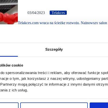
03/04/2023
Telakces
Telakces.com wraca na ścieżkę rozwoju. Najnowszy salon
30 marca 2023 r. otworzył się kolejny salon Telakces.co
pozostałe punkty - będzie oferował akcesoria do telefonó
serwis telefonów komórkowych.
Szczegóły
 plików cookie
do spersonalizowania treści i reklam, aby oferować funkcje sp
ormacje o tym, jak korzystasz z naszej witryny, udostępniamy p
Partnerzy mogą połączyć te informacje z innymi danymi otrzym
nia z ich usług.