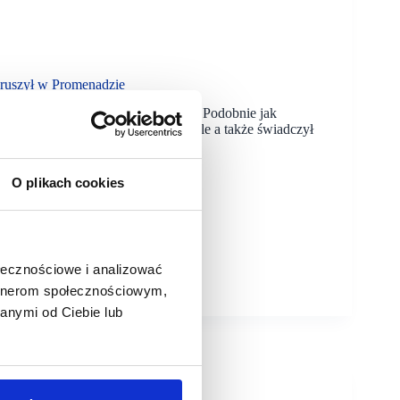
 ruszył w Promenadzie
m w Atrium Promenada w Warszawie. Podobnie jak
w komórkowych, usługi Virgin Mobile a także świadczył
O plikach cookies
ołecznościowe i analizować
artnerom społecznościowym,
anymi od Ciebie lub