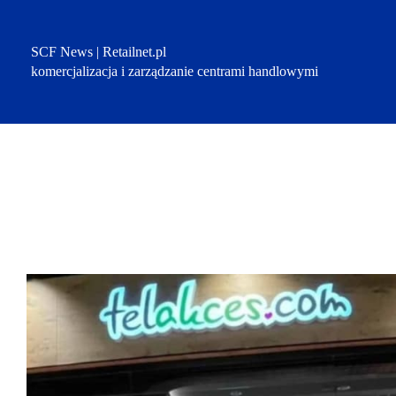
Przejdź
do
treści
SCF News | Retailnet.pl
komercjalizacja i zarządzanie centrami handlowymi