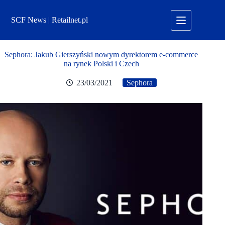
Przejdź
do
SCF News | Retailnet.pl
treści
Sephora: Jakub Gierszyński nowym dyrektorem e-commerce
na rynek Polski i Czech
23/03/2021
Sephora