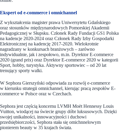
online.
Ekspert od e-commerce i omnichannel
Z wykształcenia magister prawa Uniwersytetu Gdańskiego
oraz stosunków międzynarodowych Pomorskiej Akademii
Pedagogicznej w Słupsku. Członek Rady Fundacji GS1 Polska
na kadencje 2020-2024 oraz Członek Rady Izby Gospodarki
Elektronicznej na kadencję 2017-2020. Wielokrotnie
nagradzany w konkursach branżowych – zarówno
indywidualnie, jak i zespołowo, m.in. Dyrektor E-commerce
2020 (grand prix) oraz Dyrektor E-commerce 2020 w kategorii
Sport, hobby, turystyka. Aktywny sportowiec – od 20 lat
trenujący sporty walki.
W Sephora Gierszyński odpowiada za rozwój e-commerce
w kierunku strategii omnichannel, kierując pracą zespołów E-
commerce w Polsce oraz w Czechach.
Sephora jest częścią koncernu LVMH Moët Hennessy Louis
Vuitton, wiodącej na świecie grupy dóbr luksusowych. Dzięki
swojej unikalności, innowacyjności i duchowi
przedsiębiorczości, Sephora stała się omichnnelowym
pionierem beauty w 35 krajach świata.