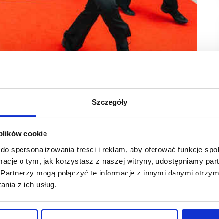
Szczegóły
meria Sephora w tym mieście. Nowootwarta Sephora
 plików cookie
takie, które dostępne są na wyłączność w sieci
do spersonalizowania treści i reklam, aby oferować funkcje sp
lne doradztwo i pomoc w zakupach.
ormacje o tym, jak korzystasz z naszej witryny, udostępniamy p
Partnerzy mogą połączyć te informacje z innymi danymi otrzym
lick & Collect w wygodny i bezpieczny sposób odbierać można
nia z ich usług.