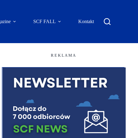
azine
SCF FALL
Kontakt
R E K L A M A