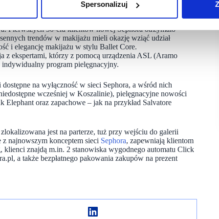
wą perfumerię Sephora i zaprosił wszystkich odwiedzających
Spersonalizuj
Z
zez cały weekend, na odwiedzających czekały liczne atrakcje
pów, oferta rabatowa, spotkania z ekspertami piękna,
a. Pierwszych 50-ciu klientów nowej Sephora otrzymało
osennych trendów w makijażu mieli okazję wziąć udział
ść i elegancję makijażu w stylu Ballet Core.
cja z ekspertami, którzy z pomocą urządzenia ASL (Aramo
ć indywidualny program pielęgnacyjny.
 dostępne na wyłączność w sieci Sephora, a wśród nich
niedostępne wcześniej w Koszalinie), pielęgnacyjne nowości
k Elephant oraz zapachowe – jak na przykład Salvatore
lokalizowana jest na parterze, tuż przy wejściu do galerii
ie z najnowszym konceptem sieci
Sephora
, zapewniają klientom
g, klienci znajdą m.in. 2 stanowiska wygodnego automatu Click
a.pl, a także bezpłatnego pakowania zakupów na prezent