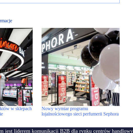
rmacje
któw w sklepach
Nowy wymiar programu
ie
lojalnościowego sieci perfumerii Sephora
m jest liderem komunikacji B2B dla rynku centrów handlowy