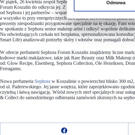
W piątek, 26 kwietnia zespół Sephora radośnie i hucznie otworzył no
Odmowa
Forum Koszalin do odkrycia jej. Z okazji otwarcia, już od piątku i pr
od Sephora i jej partnerów – wspaniałe, kosmetyczne prezenty do zaku
a wszystko to przy energetycznych dźwiękach serwowanych przez DJ’
prezenty niespodzianki przygotowane specjalnie na tę okazję. Fani wi
w spotkaniu z Sephora senior makeup artist i odkryć wspólnie delikatno
Na odwiedzających czekała też bezpłatna, spersonalizowana konsulta
Smart Life) analizowali potrzeby skóry i włosów oraz pomagali dobra
W ofercie perfumerii Sephora Forum Koszalin znajdziemy liczne marki
kultowe marki makijażowe, takie jak Rare Beauty oraz Milk Makeup (
od: Glow Recipe, Eisenberg, Sephora Collection, Ole Henriksen, Drun
Ferragamo.
Nowa perfumeria
Sephora
w Koszalinie o powierzchni blisko 300 m2, z
od ul. Paderewskiego. Jej jasne wnętrza, które zaprojektowano zgodn
czytelną i łatwą nawigację. Wśród nowych stref specjalnych oraz usłu
& Collect do samodzielnego odbierania zamówień złożonych na sephor