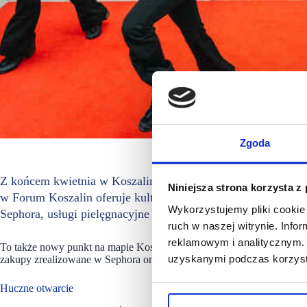
Zgoda
Z końcem kwietnia w Koszalinie zadebiutowała druga perfu
Niniejsza strona korzysta z
w Forum Koszalin oferuje kultowe marki kosmetyczne, w tym 
Wykorzystujemy pliki cookie 
Sephora, usługi pielęgnacyjne i makijażowe oraz profesjona
ruch w naszej witrynie. Inf
reklamowym i analitycznym. 
To także nowy punkt na mapie Koszalina, w którym dzięki usłudze C
uzyskanymi podczas korzysta
zakupy zrealizowane w Sephora omnichannel.
Huczne otwarcie