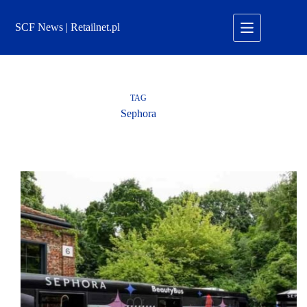
Przejdź
do
SCF News | Retailnet.pl
treści
TAG
Sephora