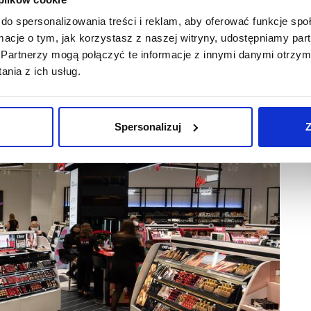
 również bogata i stale rozwijana sekcja Good For pełna marek
awierają min. 90% składników naturalnego pochodzenia.
do spersonalizowania treści i reklam, aby oferować funkcje sp
ormacje o tym, jak korzystasz z naszej witryny, udostępniamy p
Partnerzy mogą połączyć te informacje z innymi danymi otrzym
nia z ich usług.
Spersonalizuj
Z