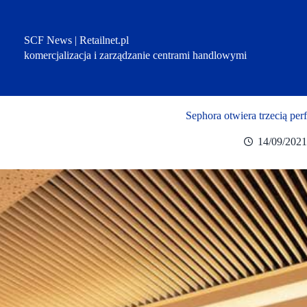
Przejdź
do
treści
SCF News | Retailnet.pl
komercjalizacja i zarządzanie centrami handlowymi
Sephora otwiera trzecią pe
14/09/2021