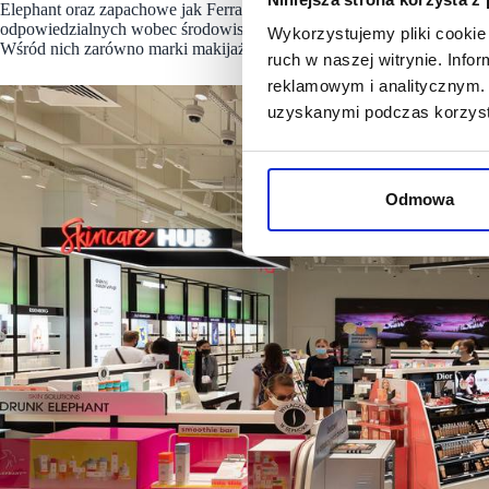
Elephant oraz zapachowe jak Ferragamo. W Sephora na klientów czeka
odpowiedzialnych wobec środowiska, wegańskich oraz takich, które z
Wykorzystujemy pliki cookie 
Wśród nich zarówno marki makijażowe, pielęgnacyjne, jak i zapachy.
ruch w naszej witrynie. Inf
reklamowym i analitycznym. 
uzyskanymi podczas korzysta
Odmowa