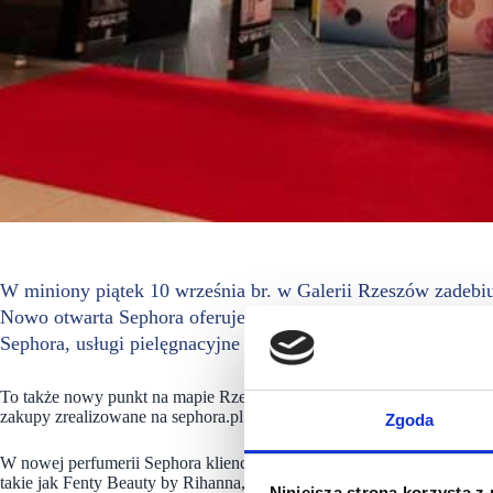
W miniony piątek 10 września br. w Galerii Rzeszów zadebiu
Nowo otwarta Sephora oferuje kultowe marki kosmetyczne, w 
Sephora, usługi pielęgnacyjne i makijażowe oraz profesjona
To także nowy punkt na mapie Rzeszowa, w którym dzięki usłudze Cl
zakupy zrealizowane na sephora.pl.
Zgoda
W nowej perfumerii Sephora klienci znajdą liczne marki dostępne na 
takie jak Fenty Beauty by Rihanna, Too Faced, Tarte, Huda Beauty, pi
Niniejsza strona korzysta z