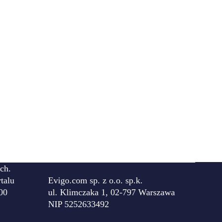
ch.
talu
Evigo.com sp. z o.o. sp.k.
00
ul. Klimczaka 1, 02-797 Warszawa
NIP 5252633492