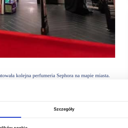
towała kolejna perfumeria Sephora na mapie miasta.
tym takie, które dostępne są na wyłączność w sieci
lne doradztwo i pomoc w zakupach.
ick & Collect w wygodny i bezpieczny sposób odbierać można
Szczegóły
wyłączność w sieci, a wśród nich kultowe marki makijażowe,
elęgnacyjne: Fresh, Ole Henriksen, Dr Jart, Origins czy Drunk
 plików cookie