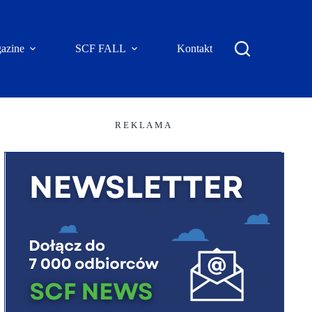
azine
SCF FALL
Kontakt
R E K L A M A