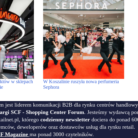
któw w sklepach
W Koszalinie ruszyła nowa perfumeria
ie
Sephora
m jest liderem komunikacji B2B dla rynku centrów handlowy
targi SCF - Shopping Center Forum
. Jesteśmy wydawcą por
ilnet.pl, którego
codzienny newsletter
dociera do ponad 60
emców, deweloperów oraz dostawców usług dla rynku retail.
F Magazine
ma ponad 3000 czytelników.