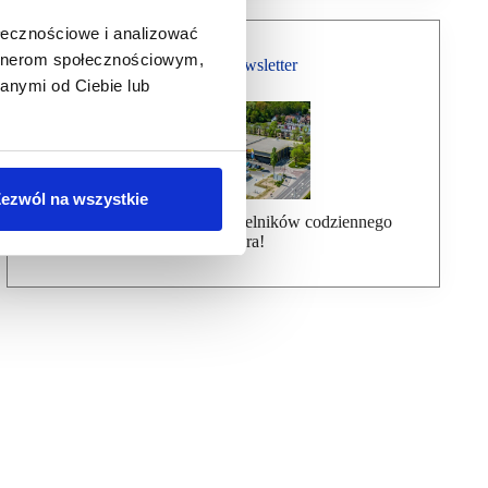
ołecznościowe i analizować
artnerom społecznościowym,
Bezpłatny Newsletter
anymi od Ciebie lub
ezwól na wszystkie
Dołącz do ponad 7000 czytelników codziennego
newslettera!