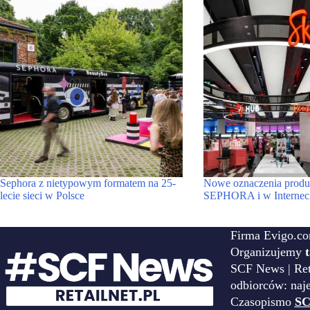
Sephora z nietypowym formatem na 25-
Nowe oznaczenia produ
lecie sieci w Polsce
SEPHORA i w Internec
Firma Evigo.co
Organizujemy
SCF News | Reta
odbiorców: naj
Czasopismo
SC