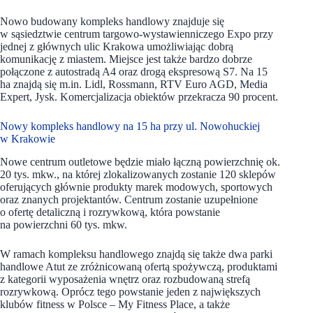
Nowo budowany kompleks handlowy znajduje się
w sąsiedztwie centrum targowo-wystawienniczego Expo przy
jednej z głównych ulic Krakowa umożliwiając dobrą
komunikację z miastem. Miejsce jest także bardzo dobrze
połączone z autostradą A4 oraz drogą ekspresową S7. Na 15
ha znajdą się m.in. Lidl, Rossmann, RTV Euro AGD, Media
Expert, Jysk. Komercjalizacja obiektów przekracza 90 procent.
Nowy kompleks handlowy na 15 ha przy ul. Nowohuckiej
w Krakowie
Nowe centrum outletowe będzie miało łączną powierzchnię ok.
20 tys. mkw., na której zlokalizowanych zostanie 120 sklepów
oferujących głównie produkty marek modowych, sportowych
oraz znanych projektantów. Centrum zostanie uzupełnione
o ofertę detaliczną i rozrywkową, która powstanie
na powierzchni 60 tys. mkw.
W ramach kompleksu handlowego znajdą się także dwa parki
handlowe Atut ze zróżnicowaną ofertą spożywczą, produktami
z kategorii wyposażenia wnętrz oraz rozbudowaną strefą
rozrywkową. Oprócz tego powstanie jeden z największych
klubów fitness w Polsce – My Fitness Place, a także