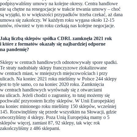
podpisywaliśmy umowy na kolejne okresy. Centra handlowe
nie są chętne na renegocjacje w trakcie trwania umowy – choć
są wyjątki, to w większości przypadków trzeba czekać, aż dana
umowa się zakończy. W każdym roku wygasa około 12-15
umów, również w tym roku czekają nas kolejne negocjacje.
Jaką liczbą sklepów spółka CDRL zamknęła 2021 rok
i które z formatów okazały się najbardziej odporne
na pandemię?
Sklepy w centrach handlowych odnotowywały spore spadki.
Te straty nadrabiały sklepy franczyzowe zlokalizowane
w centrach miast, w mniejszych miejscowościach i przy
ulicach. Na koniec 2021 roku mieliśmy w Polsce 244 sklepy
jest to tyle samo, co na koniec 2020 roku. Zamknięcia
w centrach handlowych wyrównały się z otwarciami
na ulicach. Jeżeli chodzi o zagranicę, to tutaj możemy się
pochwalić przyrostem liczby sklepów. W Unii Europejskiej
na koniec minionego roku mieliśmy 150 sklepów, wcześniej
145. Rozwinęliśmy się przede wszystkim na Słowacji, gdzie
otworzyliśmy 4 sklepy. Poza Unią Europejską mamy o 5
sklepów więcej, zamiast 87, 92 sklepy, tak więc rok
zakończyliśmy z 486 sklepami.