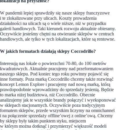
lokalizacji na przyszłość?
W pandemii lepiej sprawdziły się nasze sklepy franczyzowe
i te zlokalizowane przy ulicach. Koszty prowadzenia
działalności na ulicach są o wiele niższe, niż w przypadku
galerii handlowych. Taki kierunek rozwoju aktualnie obieramy.
Oczywiście jesteśmy chętni na otwieranie sklepów w centrach
handlowych, ale tylko w tych lokalizacjach, które są rentowne.
W jakich formatach działają sklepy Coccodrillo?
Interesują nas lokale o powierzchni 70-80, do 100 metrów
kwadratowych. Aktualnie pracujemy nad przeformatowaniem
naszego sklepu. Pod koniec tego roku powinny pojawić się
inne formaty. Poza marką Coccodrillo chcemy także rozwinąć
koncept Lemon Explore i pracujemy nad nową marką, którą
prawdopodobnie wprowadzimy do sprzedaży jesienią. Będzie
to marka niżej budżetowa, niż Coccodrillo. Obecnie
analizujemy jak te wszystkie brandy połączyć i wyeksponować
w sklepach stacjonarnych. Oczywiście poza tradycyjnym
formatem sklepów, przede wszystkim liczymy na omnichannel
i na połączenie sprzedaży offline’owej z online’ową. Chcemy
by sklepy były takim punktem styku, miejscem
w którym można dotknąć i przymierzyć większość modeli