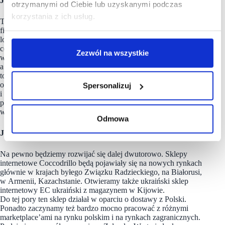
Jak nadążyć za takimi zmianami?
otrzymanymi od Ciebie lub uzyskanymi podczas
korzystania z ich usług.
Ten rok upłynie nam pod hasłem omnichannel. Dodatkowo,
finalizujemy prace związane z rozwojem programu
lojalnościowego. Dużą nadzieję pokładamy właśnie w rynku e-
commerce. Dostosowujemy ofertę poprzez zwiększenie jej
Zezwól na wszystkie
w sezonie wiosenno-letnim, w tym roku było to o 67%,
a w przypadku zimy o 25%. Przewidujemy, że przyczyni się
to do wzrostu obrotów w e-commerce. Sieć sklepów
offline’owych powinna wspomagać sprzedaż online’ową
Spersonalizuj
i to jest takie wyzwanie na ten rok. Chcemy oba te kanały
połączyć, zbudować silny omnichannel, który będzie
wzajemnie wspomagał online i offline.
Odmowa
Jakie plany ma CDRL na najbliższy rok?
Na pewno będziemy rozwijać się dalej dwutorowo. Sklepy
internetowe Coccodrillo będą pojawiały się na nowych rynkach
głównie w krajach byłego Związku Radzieckiego, na Białorusi,
w Armenii, Kazachstanie. Otwieramy także ukraiński sklep
internetowy EC ukraiński z magazynem w Kijowie.
Do tej pory ten sklep działał w oparciu o dostawy z Polski.
Ponadto zaczynamy też bardzo mocno pracować z różnymi
marketplace’ami na rynku polskim i na rynkach zagranicznych.