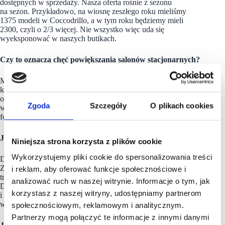
dostępnych w sprzedaży. Nasza oferta rośnie z sezonu
na sezon. Przykładowo, na wiosnę zeszłego roku mieliśmy
1375 modeli w Coccodrillo, a w tym roku będziemy mieli
2300, czyli o 2/3 więcej. Nie wszystko więc uda się
wyeksponować w naszych butikach.
Czy to oznacza chęć powiększania salonów stacjonarnych?
Myślimy o stworzeniu tzw. sklepów wizerunkowych, które ,
które dałyby klientowi możliwość zapoznania się z pełniejszą
ofertą. Takie salony znalazłyby się w wybranych sklepach
Zgoda
Szczegóły
O plikach cookies
w większych miastach. Jesteśmy na etapie analiz takiego
formatu.
Jakie wyzwania stoją teraz przed Wami?
Niniejsza strona korzysta z plików cookie
Wykorzystujemy pliki cookie do spersonalizowania treści
Dużo mówi się ostatnio o zmianach nawyków konsumenckich.
Zmienia się także sezonowość produktów. Sezony się
i reklam, aby oferować funkcje społecznościowe i
troszeczkę spłaszczyły i klient szuka innych rzeczy, niż kiedyś.
analizować ruch w naszej witrynie. Informacje o tym, jak
Dzisiaj wybiera częściej rzeczy bardziej sportowe, casualowe
korzystasz z naszej witryny, udostępniamy partnerom
i takie do chodzenia na co dzień. Więcej czasu spędzamy
w domu czy uprawiając sport i mniej kupujemy.
społecznościowym, reklamowym i analitycznym.
Partnerzy mogą połączyć te informacje z innymi danymi