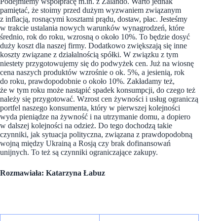
Podejmiemy współpracę m.in. z Zalando. Warto jednak
pamiętać, że stoimy przed dużym wyzwaniem związanym
z inflacją, rosnącymi kosztami prądu, dostaw, płac. Jesteśmy
w trakcie ustalania nowych warunków wynagrodzeń, które
średnio, rok do roku, wzrosną o około 10%. To będzie dosyć
duży koszt dla naszej firmy. Dodatkowo zwiększają się inne
koszty związane z działalnością spółki. W związku z tym
niestety przygotowujemy się do podwyżek cen. Już na wiosnę
cena naszych produktów wzrośnie o ok. 5%, a jesienią, rok
do roku, prawdopodobnie o około 10%. Zakładamy też,
że w tym roku może nastąpić spadek konsumpcji, do czego też
należy się przygotować. Wzrost cen żywności i usług ograniczą
portfel naszego konsumenta, który w pierwszej kolejności
wyda pieniądze na żywność i na utrzymanie domu, a dopiero
w dalszej kolejności na odzież. Do tego dochodzą takie
czynniki, jak sytuacja polityczna, związana z prawdopodobną
wojną między Ukrainą a Rosją czy brak dofinansowań
unijnych. To też są czynniki ograniczające zakupy.
Rozmawiała: Katarzyna Łabuz