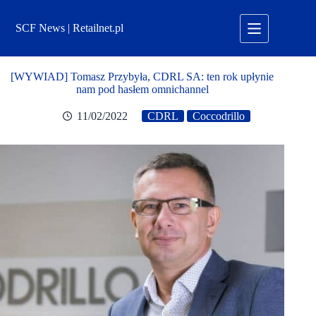
Przejdź
do
SCF News | Retailnet.pl
treści
[WYWIAD] Tomasz Przybyła, CDRL SA: ten rok upłynie
nam pod hasłem omnichannel
11/02/2022
CDRL
Coccodrillo