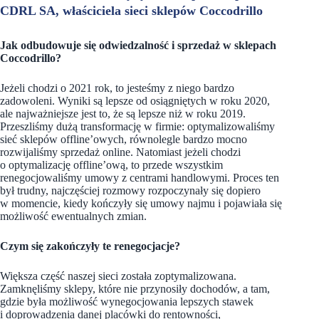
CDRL SA, właściciela sieci sklepów Coccodrillo
Jak odbudowuje się odwiedzalność i sprzedaż w sklepach
Coccodrillo?
Jeżeli chodzi o 2021 rok, to jesteśmy z niego bardzo
zadowoleni. Wyniki są lepsze od osiągniętych w roku 2020,
ale najważniejsze jest to, że są lepsze niż w roku 2019.
Przeszliśmy dużą transformację w firmie: optymalizowaliśmy
sieć sklepów offline’owych, równolegle bardzo mocno
rozwijaliśmy sprzedaż online. Natomiast jeżeli chodzi
o optymalizację offline’ową, to przede wszystkim
renegocjowaliśmy umowy z centrami handlowymi. Proces ten
był trudny, najczęściej rozmowy rozpoczynały się dopiero
w momencie, kiedy kończyły się umowy najmu i pojawiała się
możliwość ewentualnych zmian.
Czym się zakończyły te renegocjacje?
Większa część naszej sieci została zoptymalizowana.
Zamknęliśmy sklepy, które nie przynosiły dochodów, a tam,
gdzie była możliwość wynegocjowania lepszych stawek
i doprowadzenia danej placówki do rentowności,