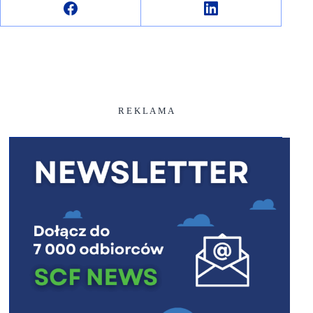
R E K L A M A