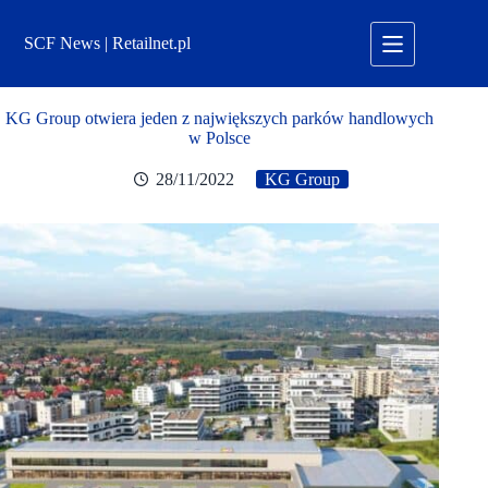
Przejdź
do
SCF News | Retailnet.pl
treści
KG Group otwiera jeden z największych parków handlowych
w Polsce
28/11/2022
KG Group