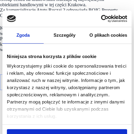
obiektami handlowymi w tej części Krakowa.
Za komercjalizację Atutu Ruczaj 2 odpowiada BOIG Property
Consulting wraz z KG Group.
KG Group jest obecnie właścicielem 8 parków handlowych (5
w Krakowie, a także w podkrakowskich Węgrzcach,
Zgoda
Szczegóły
O plikach cookies
Pruszkowie i Bełchatowie. W najbliższych tygodniach
krakowski inwestor zamierza otworzyć kolejne 3 obiekty – 2
w Krakowie przy ul. Galicyjskiej oraz w Suchej Beskidzkiej.
Niniejsza strona korzysta z plików cookie
Wykorzystujemy pliki cookie do spersonalizowania treści
i reklam, aby oferować funkcje społecznościowe i
analizować ruch w naszej witrynie. Informacje o tym, jak
korzystasz z naszej witryny, udostępniamy partnerom
społecznościowym, reklamowym i analitycznym.
Partnerzy mogą połączyć te informacje z innymi danymi
otrzymanymi od Ciebie lub uzyskanymi podczas
korzystania z ich usług.
R E K L A M A