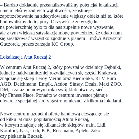
– Bardzo dokładnie przeanalizowaliśmy potencjał lokalizacji
i nie mieliśmy żadnych wątpliwości, że istnieje
zapotrzebowanie na zdecydowanie większy obiekt niż te, które
budowaliśmy do tej pory. Oczywiście ze względu
na powierzchnię było to dla nas zupełnie nowe wyzwanie,
ale z tym większą satysfakcją mogę powiedzieć, że udało nam
się zrealizować wszystko zgodnie z planem – mówi Krzysztof
Gaczorek, prezes zarządu KG Group.
Lokalizacja Atut Ruczaj 2
W centrum Atut Ruczaj 2, który powstał w dzielnicy Dębniki,
jednej z najdynamiczniej rozwijających się części Krakowa,
znajdzie się sklep Leroy Merlin oraz Biedronka, RTV Euro
AGD, Deichmann, Empik, Action, Sinsay, Dealz, Maxi ZOO,
DM, a zaraz po nowym roku swój klub otworzy sieć
My Fitness Place. Ponadto w centrum inwestor planuje
otwarcie specjalnej strefy gastronomicznej z kilkoma lokalami.
Nowe centrum uzupełni ofertę handlową cieszącego się
od kilku lat dużą popularnością Atutu Ruczaj,
w którym znajduje się kilkanaście sklepów, m.in. Lidl,
Komfort, Jysk, Tedi, KiK, Rossmann, Apteka Ziko
czy piekarnia Buczek.