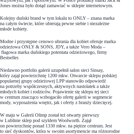
wizytowym, jak i sportowym. W Polsce produkty marki Jack &
Jones można było dotąd zamawiać w sklepie internetowym.
Kolejny duński brand w tym lokalu to ONLY – znana marka
na całym świecie, które ubierają pewne siebie i niezależne
młode kobiety.
Modne i przystępne cenowo ubrania dla kobiet oferuje marka
odzieżowa ONLY & SONS, JDY, a także Vero Moda –
flagowa marka duńskiego potentata odzieżowego, firmy
Bestseller.
Niedawno portfolio galerii uzupełnił salon sieci Sinsay,
który zajął powierzchnię 1200 mkw. Otwarcie sklepu polskiej
popularnej grupy odzieżowej LPP stanowiło odpowiedź
na potrzeby współczesnych, aktywnych nastolatek a także
młodych kobiet i rodziców. Pojawienie się sklepu tej sieci
w centrum znacząco wzbogaciło ofertę galerii w segmencie
mody, wyposażenia wnętrz, jak i oferty z branży dziecięcej.
W maju w Galerii Olimp został też otwarty pierwszy
w Lublinie sklep pod szyldem Woolworth. Zajął
on powierzchnię ponad 1330 mkw. na piętrze centrum. Jest
to sieć dyskontów, która w swoim asortymencie ma różnorodne