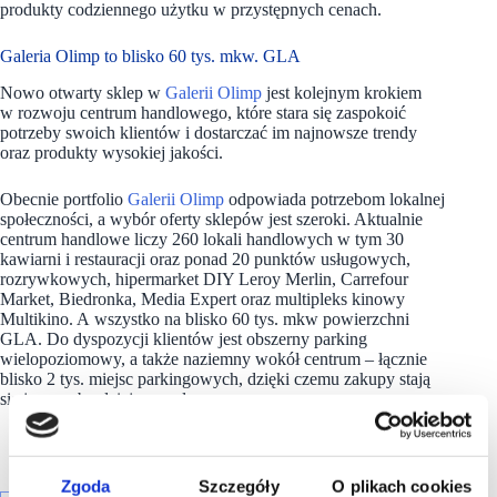
produkty codziennego użytku w przystępnych cenach.
Galeria Olimp to blisko 60 tys. mkw. GLA
Nowo otwarty sklep w
Galerii Olimp
jest kolejnym krokiem
w rozwoju centrum handlowego, które stara się zaspokoić
potrzeby swoich klientów i dostarczać im najnowsze trendy
oraz produkty wysokiej jakości.
Obecnie portfolio
Galerii Olimp
odpowiada potrzebom lokalnej
społeczności, a​ wybór oferty sklepów jest szeroki. Aktualnie
centrum handlowe liczy 260 lokali handlowych w tym 30
kawiarni i restauracji oraz ponad 20 punktów usługowych,
rozrywkowych, hipermarket DIY Leroy Merlin, Carrefour
Market, Biedronka, Media Expert oraz multipleks kinowy
Multikino. A wszystko na blisko 60 tys. mkw powierzchni
GLA. Do dyspozycji klientów jest obszerny parking
wielopoziomowy, a także naziemny wokół centrum – łącznie
blisko 2 tys. miejsc parkingowych, dzięki czemu zakupy stają
się jeszcze bardziej wygodne.
Zgoda
Szczegóły
O plikach cookies