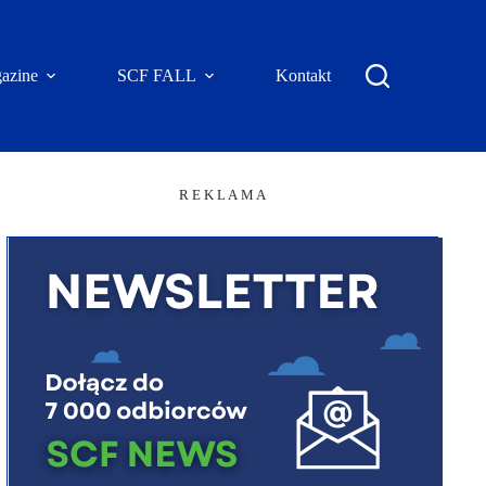
azine
SCF FALL
Kontakt
R E K L A M A