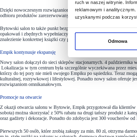
ruch w naszej witrynie. Inf
reklamowym i analitycznym. 
Dzięki nowoczesnym rozwiązaniom omnikanałowym zakupy są szybkie
odbioru produktów zarezerwowanych online – i to już po dwóch godzin
uzyskanymi podczas korzysta
Bytowski salon to także punkt bezpłatnego odbioru zamówień z Empi
opakowań i zbędnych wypełniaczy. Dodatkowo, cały asortyment możn
znalezienie konkretnej książki czy płyty na półkach.
Odmowa
Empik kontynuuje ekspansję
Nowy salon dołączył do sieci sklepów stacjonarnych. 4 październik
Lokalizacja w tym centrum była szczególnie wyczekiwana przez mie
którzy do tej pory nie mieli swojego Empiku po sąsiedzku. Teraz mogą l
kulturalnej, rozrywkowej i lifestylowej. Ponadto nowy salon oferuje
rozwiązaniom omnikanałowym.
Promocje na otwarcie
Z okazji otwarcia salonu w Bytowie, Empik przygotował dla klientów 
sobota) można skorzystać z 50% rabatu na drugi tańszy produkt z kateg
oraz gadżety i dekoracje​. Ponadto do zdobycia jest 300 voucherów od
Pierwszych 50 osób, które zrobią zakupy za min. 80 zł, otrzyma dar
m.in. stałe zniżki na zakupy w salonach, darmową dostawę zamówień