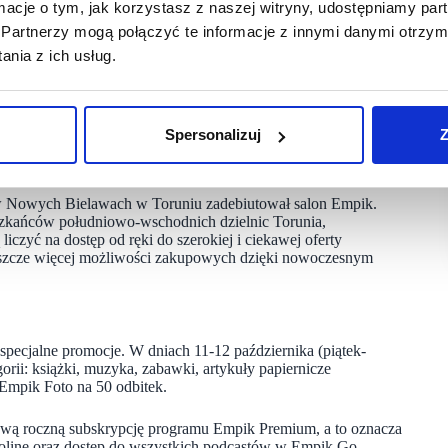
ormacje o tym, jak korzystasz z naszej witryny, udostępniamy p
Partnerzy mogą połączyć te informacje z innymi danymi otrzym
 i wygodne. Dużym ułatwieniem jest na przykład możliwość
ach (tzw.click&acollect).
nia z ich usług.
k.com, w tym w opcji eko czyli bez żadnych dodatkowych
a przeglądać w punkcie INFO a interaktywna mapa ułatwi
Spersonalizuj
Z
a w Nowych Bielawach w Toruniu zadebiutował salon Empik.
szkańców południowo-wschodnich dzielnic Torunia,
iczyć na dostęp od ręki do szerokiej i ciekawej oferty
 jeszcze więcej możliwości zakupowych dzięki nowoczesnym
specjalne promocje. W dniach 11-12 października (piątek-
orii: książki, muzyka, zabawki, artykuły papiernicze
 Empik Foto na 50 odbitek.
mową roczną subskrypcję programu Empik Premium, a to oznacza
 oline oraz dostęp do wszystkich podcastów w Empik Go.