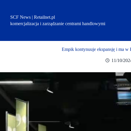
Przejdź
do
treści
SCF News | Retailnet.pl
komercjalizacja i zarządzanie centrami handlowymi
Empik kontynuuje ekspansję i ma w 
11/10/202