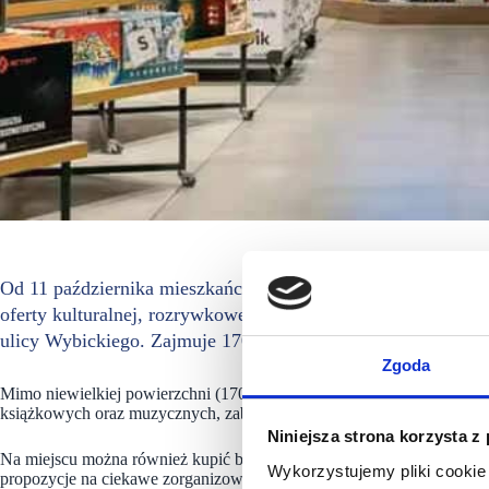
Od 11 października mieszkańcy Bytowa będą mogli odwiedzać 
oferty kulturalnej, rozrywkowej i lifestylowej. Salon popular
ulicy Wybickiego. Zajmuje 170 mkw. powierzchni.
Zgoda
Mimo niewielkiej powierzchni (170 mkw.), nowy Empik w Bytowie of
książkowych oraz muzycznych, zabawek, planszówek, artykułów papie
Niniejsza strona korzysta z
Na miejscu można również kupić bilety na rozmaite wydarzenia. Odwie
Wykorzystujemy pliki cookie 
propozycje na ciekawe zorganizowanie czasu wolnego czy rozwój zai