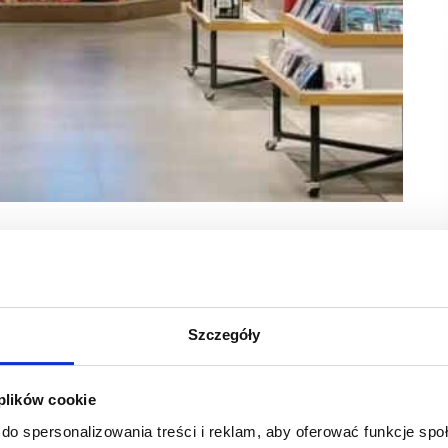
Empik i korzystać od ręki z szerokiej i ciekawej
nej sieci jest zlokalizowany w centrum Ari Park przy
Szczegóły
eruje spory wybór nowości wydawniczych i bestsellerów
rniczych i kreatywnych czy gadżetów lifestylowych.
 plików cookie
dzający znajdą tu inspiracje prezentów na różne okazje,
do spersonalizowania treści i reklam, aby oferować funkcje sp
nteresowań.