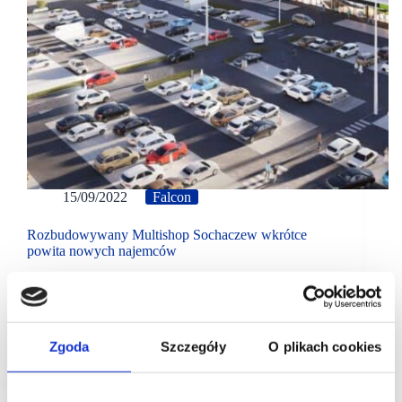
15/09/2022
Falcon
Rozbudowywany Multishop Sochaczew wkrótce
powita nowych najemców
Jeszcze w tym roku pierwsi najemcy otworzą swoje
sklepy w przebudowywanym obiekcie Tesco w parku
handlowym Multishop Sochaczew. Projekt jest
wspólnym przedsięwzięciem funduszu Falcon
Investment Management oraz spółki Multishop.…
Zgoda
Szczegóły
O plikach cookies