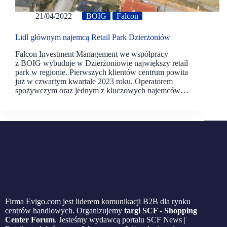
21/04/2022
BOIG
Falcon
Lidl głównym najemcą Retail Park Dzierżoniów
Falcon Investment Management we współpracy
z BOIG wybuduje w Dzierżoniowie największy retail
park w regionie. Pierwszych klientów centrum powita
już w czwartym kwartale 2023 roku. Operatorem
spożywczym oraz jednym z kluczowych najemców…
Firma Evigo.com jest liderem komunikacji B2B dla rynku
centrów handlowych. Organizujemy
targi SCF - Shopping
Center Forum
. Jesteśmy wydawcą portalu SCF News |