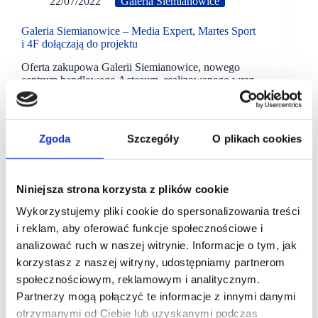
22/07/2022
Galeria Siemianowice
Galeria Siemianowice – Media Expert, Martes Sport
i 4F dołączają do projektu
Oferta zakupowa Galerii Siemianowice, nowego
centrum handlowego Acteeum, realizowanego wraz
z Falcon Investment Management, wzbogaciła się
o kolejne marki. Dzięki podpisanym nowym
umowom najmu, marki Media Expert,…
Zgoda
Szczegóły
O plikach cookies
Niniejsza strona korzysta z plików cookie
Wykorzystujemy pliki cookie do spersonalizowania treści
i reklam, aby oferować funkcje społecznościowe i
analizować ruch w naszej witrynie. Informacje o tym, jak
korzystasz z naszej witryny, udostępniamy partnerom
społecznościowym, reklamowym i analitycznym.
Partnerzy mogą połączyć te informacje z innymi danymi
otrzymanymi od Ciebie lub uzyskanymi podczas