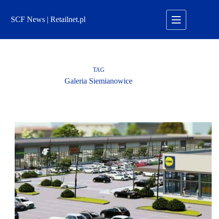
Przejdź
do
SCF News | Retailnet.pl
treści
TAG
Galeria Siemianowice