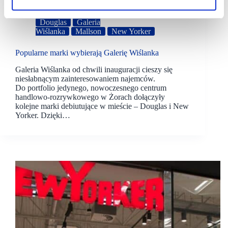
17/06/2021
Douglas
Galeria
Wiślanka
Mallson
New Yorker
Popularne marki wybierają Galerię Wiślanka
Galeria Wiślanka od chwili inauguracji cieszy się
niesłabnącym zainteresowaniem najemców.
Do portfolio jedynego, nowoczesnego centrum
handlowo-rozrywkowego w Żorach dołączyły
kolejne marki debiutujące w mieście – Douglas i New
Yorker. Dzięki…