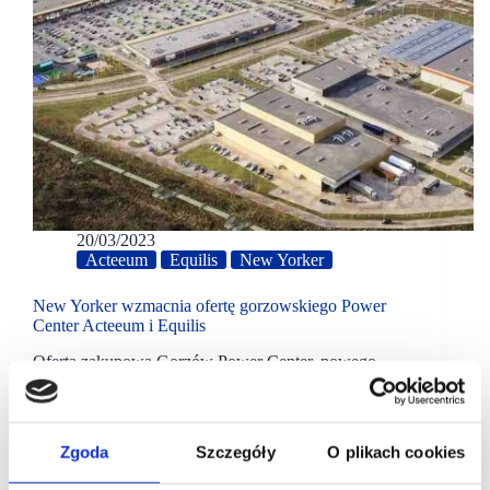
20/03/2023
Acteeum
Equilis
New Yorker
New Yorker wzmacnia ofertę gorzowskiego Power
Center Acteeum i Equilis
Oferta zakupowa Gorzów Power Center, nowego
parku handlowego realizowanego wspólnie przez
Acteeum i Equilis, wzbogaciła się o kolejną znaną
markę modową. Dzięki podpisanej właśnie umowie,
do grona najemców gorzowskiego projektu dołącza
Zgoda
Szczegóły
O plikach cookies
New Yorker.