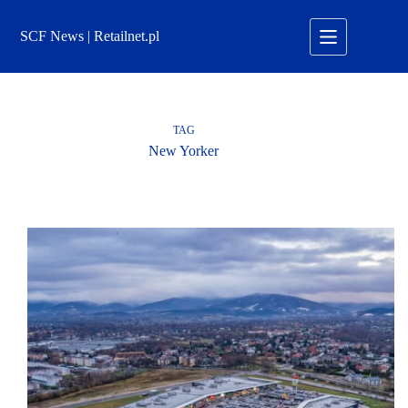
Przejdź
do
SCF News | Retailnet.pl
treści
TAG
New Yorker