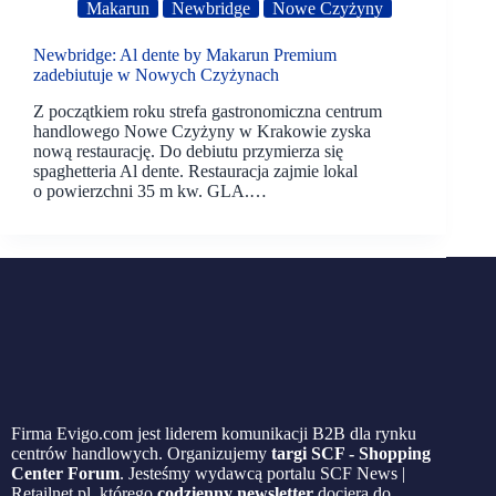
Makarun
Newbridge
Nowe Czyżyny
Newbridge: Al dente by Makarun Premium
zadebiutuje w Nowych Czyżynach
Z początkiem roku strefa gastronomiczna centrum
handlowego Nowe Czyżyny w Krakowie zyska
nową restaurację. Do debiutu przymierza się
spaghetteria Al dente. Restauracja zajmie lokal
o powierzchni 35 m kw. GLA.…
Firma Evigo.com jest liderem komunikacji B2B dla rynku
centrów handlowych. Organizujemy
targi SCF - Shopping
Center Forum
. Jesteśmy wydawcą portalu SCF News |
Retailnet.pl, którego
codzienny newsletter
dociera do