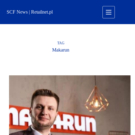
Przejdź
do
SCF News | Retailnet.pl
treści
TAG
Makarun