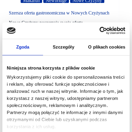
Makarun
Newbridge
Nowe Czyżyny
Szersza oferta gastronomiczna w Nowych Czyżynach
Nowe Czyżyny poszerzają swoją ofertę
gastronomiczną. W krakowskim centrum handlowym
otwarto właśnie restaurację pod szyldem Al dente
by Makarun. Do grona najemców Centrum
Handlowego Nowe Czyżyny w Krakowie,
Zgoda
Szczegóły
O plikach cookies
znajdującego się w portfolio…
Niniejsza strona korzysta z plików cookie
Wykorzystujemy pliki cookie do spersonalizowania treści
i reklam, aby oferować funkcje społecznościowe i
analizować ruch w naszej witrynie. Informacje o tym, jak
korzystasz z naszej witryny, udostępniamy partnerom
społecznościowym, reklamowym i analitycznym.
Partnerzy mogą połączyć te informacje z innymi danymi
otrzymanymi od Ciebie lub uzyskanymi podczas
korzystania z ich usług.