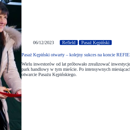
06/12/2023
Refield
Pasaż Kępiński
Pasaż Kępiński otwarty – kolejny sukces na koncie REF
Wielu inwestorów od lat próbowało zrealizować inwestycje
park handlowy w tym mieście. Po intensywnych miesiąca
otwarcie Pasażu Kępińskiego.