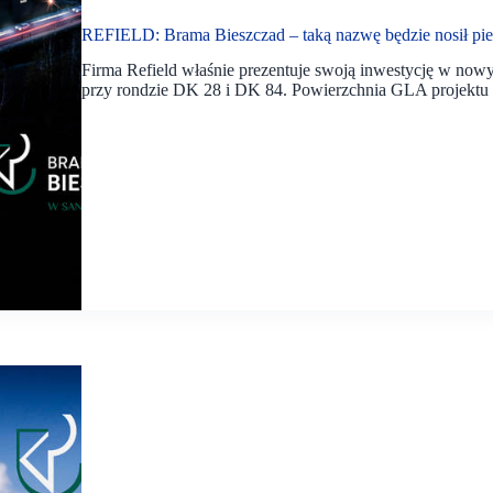
REFIELD: Brama Bieszczad – taką nazwę będzie nosił pi
Firma Refield właśnie prezentuje swoją inwestycję w no
przy rondzie DK 28 i DK 84. Powierzchnia GLA projektu t