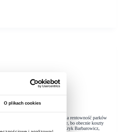
O plikach cookies
dlowe to biznes wielopoziomowy
jważniejsza składowa mająca wpływ na rentowność parków
 w możliwie najrozsądniejszej cenie, bo obecnie koszty
ówi w rozmowie z Retailnet Fabian Eryk Barbarowicz,
ołecznościowe i analizować