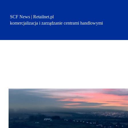
Przejdź
do
treści
SCF News | Retailnet.pl
komercjalizacja i zarządzanie centrami handlowymi