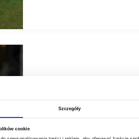
29/09/2023
Refield
Szczegóły
[WYWIAD] Fabian Eryk Barbarowicz, Refield: Parki han
Wszystko zaczyna się od ceny gruntu – to podstawa i na
 plików cookie
handlowych. W Refieldzie zawsze staramy się kupić działki
budowy z roku na rok są wyższe, a czynsze nie rosną - m
do spersonalizowania treści i reklam, aby oferować funkcje sp