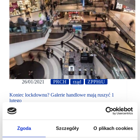
26/01/2021
PRCH
rząd
ZPPHiU
Koniec lockdownu? Galerie handlowe mają ruszyć 1
lutego
Jak wynika z jeszcze niepotwierdzonych oficjalnie
informacji, 1 lutego mają zostać ponownie otwarte
wszystkie sklepy w galeriach handlowych. Oficjalna
decyzja rządu powinna zostać ogłoszona jeszcze
Zgoda
Szczegóły
O plikach cookies
w tym tygodniu.…