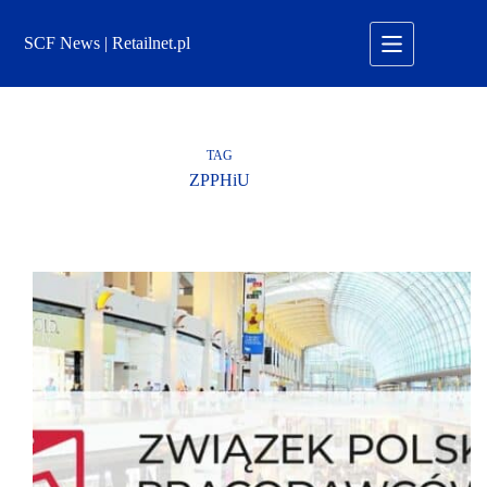
Przejdź
do
SCF News | Retailnet.pl
treści
TAG
ZPPHiU