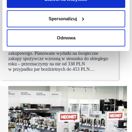
11/04/2022
Netto
Spersonalizuj
Co drugi Polak zrobi zakupy wielkanocne
w dyskoncie
Mimo inflacji i rosnących cen zdecydowana większość
Odmowa
– bo aż 7 na 10 Polaków nie zamierza ograniczać
zawartości swojego wielkanocnego koszyka
zakupowego. Planowane wydatki na świąteczne
zakupy spożywcze wzrosną w stosunku do ubiegłego
roku – przeznaczymy na nie od 338 PLN
w przypadku par bezdzietnych do 453 PLN…