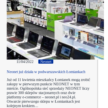
11/04/2022
Neonet
Neonet już działa w podwarszawskich Łomiankach
Już od 11 kwietnia mieszkańcy Łomianek mogą zrobić
zakupy w pierwszym punkcie NEONET w tym
mieście. Ogólnopolska sieć sprzedaży NEONET liczy
prawie 300 sklepów stacjonarnych oraz dwie
platformy e-commerce – neonet.pl i neo24.pl.
Otwarcie pierwszego sklepu w Łomiankach jest
kolejnym krokiem…