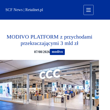
Przejdź
do
SCF News | Retailnet.pl
treści
MODIVO PLATFORM z przychodami
przekraczającymi 3 mld zł
modivo
07/08/2026