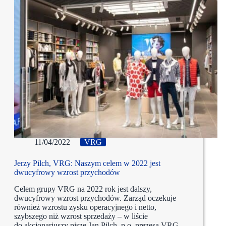
11/04/2022
VRG
Jerzy Pilch, VRG: Naszym celem w 2022 jest
dwucyfrowy wzrost przychodów
Celem grupy VRG na 2022 rok jest dalszy,
dwucyfrowy wzrost przychodów. Zarząd oczekuje
również wzrostu zysku operacyjnego i netto,
szybszego niż wzrost sprzedaży – w liście
do akcjonariuszy pisze Jan Pilch, p.o. prezesa VRG.