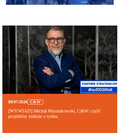
08/07/2026
C&W
[WYWIAD] Michał Masztakowski, C&W: część
projektów zniknie z rynku