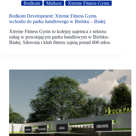
Redkom
Mallson
Xtreme Fitness Gyms
Redkom Development: Xtreme Fitness Gyms
wchodzi do parku handlowego w Bielsku – Białej
Xtreme Fitness Gyms to kolejny najemca z sektora
usług w powstającym parku handlowym w Bielsku-
Białej. Siłownia i klub fitness zajmą ponad 800 mkw.