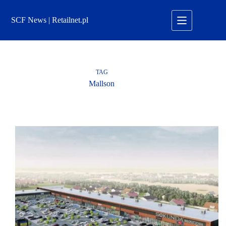
Przejdź
do
SCF News | Retailnet.pl
treści
TAG
Mallson