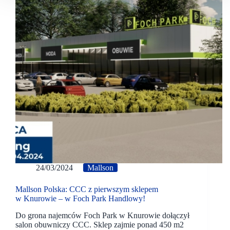
24/03/2024
Mallson
Mallson Polska: CCC z pierwszym sklepem
w Knurowie – w Foch Park Handlowy!
Do grona najemców Foch Park w Knurowie dołączył
salon obuwniczy CCC. Sklep zajmie ponad 450 m2