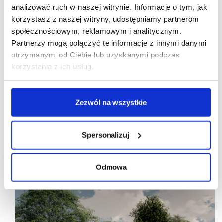
analizować ruch w naszej witrynie. Informacje o tym, jak
korzystasz z naszej witryny, udostępniamy partnerom
społecznościowym, reklamowym i analitycznym.
Partnerzy mogą połączyć te informacje z innymi danymi
otrzymanymi od Ciebie lub uzyskanymi podczas
korzystania z ich usług.
26/03/2024
Mallson
Nowa Sukcesja
Action kolejnym najemcą Nowej Sukcesji w Łodzi
Zezwól na wszystkie
Grono najemców Nowej Sukcesji w Łodzi
sukcesywnie się powiększa. W ostatnim czasie Łodzi
umowę najmu podpisała holenderska sieć dyskontów
Spersonalizuj
niespożywczych Action.
Odmowa