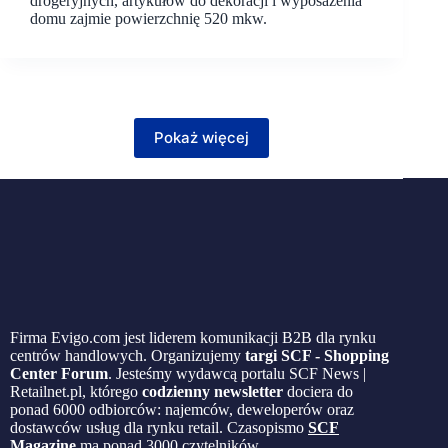
drogeryjnych, artykułów do dekoracji i wyposażenia
domu zajmie powierzchnię 520 mkw.
Pokaż więcej
Firma Evigo.com jest liderem komunikacji B2B dla rynku
centrów handlowych. Organizujemy
targi SCF - Shopping
Center Forum
. Jesteśmy wydawcą portalu SCF News |
Retailnet.pl, którego
codzienny newsletter
dociera do
ponad 6000 odbiorców: najemców, deweloperów oraz
dostawców usług dla rynku retail. Czasopismo
SCF
Magazine
ma ponad 3000 czytelników.