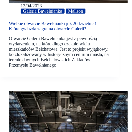
12/04/2023
Galeria Bawełnianka
Mallson
Wielkie otwarcie Bawełnianki już 26 kwietnia!
Która gwiazda zagra na otwarcie Galerii?
Otwarcie Galerii Bawełnianka jest z pewnością
wydarzeniem, na które długo czekało wielu
mieszkańców Bełchatowa. Jest to projekt wyjątkowy,
bo zlokalizowany w historycznym centrum miasta, na
terenie dawnych Bełchatowskich Zakładów
Przemysłu Bawełnianego