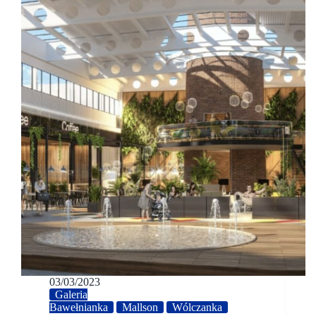
03/03/2023
Galeria
Bawełnianka
Mallson
Wólczanka