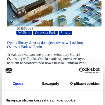
20/03/2023
Mallson
Ozimska Park
Sinsay
Opole: Sinsay dołącza do najemców nowej odsłony
Ozimska Park w Opolu
Trwają zaawansowane prace przebudowy Galerii
Ozimskiej w Opolu. Obiekt stanie się nowoczesnym
parkiem handlowym pod nową nazwą Ozimska Park,
a jednocześnie najnowszym dużym i znaczącym
projektem handlowym w Opolu.
Zgoda
Szczegóły
O plikach cookies
Niniejsza strona korzysta z plików cookie