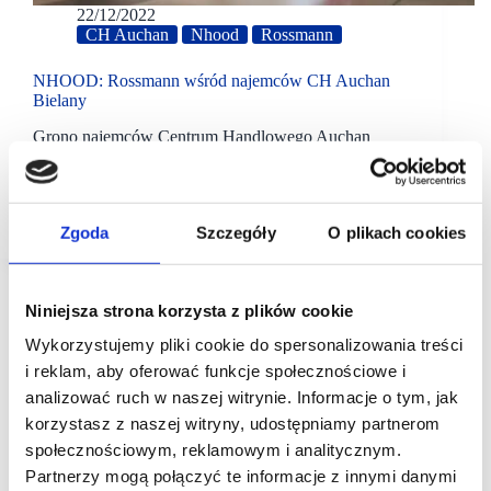
22/12/2022
CH Auchan
Nhood
Rossmann
NHOOD: Rossmann wśród najemców CH Auchan
Bielany
Grono najemców Centrum Handlowego Auchan
Bielany powiększyło się o markę Rossmann. Od 20
grudnia klienci mogą robić zakupy w salonie,
który zajął lokal o powierzchni ponad 514 mkw.
Za komercjalizację Centrum…
Zgoda
Szczegóły
O plikach cookies
Niniejsza strona korzysta z plików cookie
Wykorzystujemy pliki cookie do spersonalizowania treści
i reklam, aby oferować funkcje społecznościowe i
analizować ruch w naszej witrynie. Informacje o tym, jak
korzystasz z naszej witryny, udostępniamy partnerom
społecznościowym, reklamowym i analitycznym.
Partnerzy mogą połączyć te informacje z innymi danymi