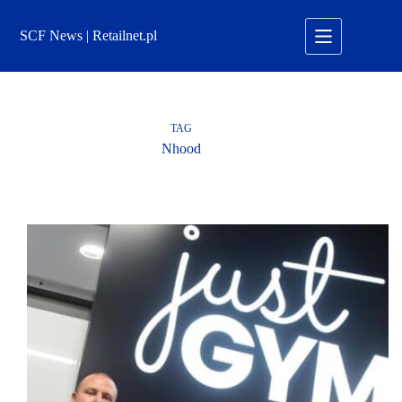
Przejdź
do
SCF News | Retailnet.pl
treści
TAG
Nhood