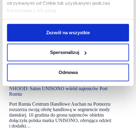
otrzymanymi od Ciebie lub uzyskanymi podczas
korzystania z ich usług.
Zezwól na wszystkie
Spersonalizuj
Odmowa
21/12/2022
Nhood
Port Rumia
NHOOD: Salon UNISONO wśród najemców Port
Rumia
Port Rumia Centrum Handlowe Auchan na Pomorzu
rozszerza swoją ofertę handlową w segmencie mody
damskiej. 10 grudnia do grona najemców obiektu
dołączyła polska marka UNISONO, oferująca odzież
i dodatki…