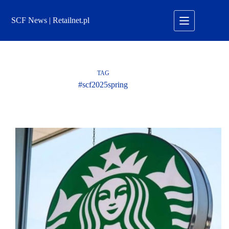
Przejdź
do
SCF News | Retailnet.pl
treści
TAG
#scf2025spring