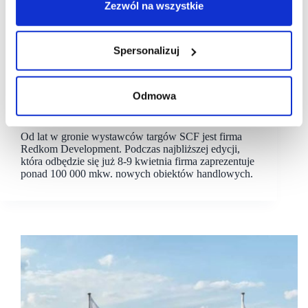
Zezwól na wszystkie
Spersonalizuj
21/02/2025
Redkom
#scf2025spring
Odmowa
[SCF 2025 SPRING] Redkom Development pokaże
na SCF nowe projekty parków handlowych
Od lat w gronie wystawców targów SCF jest firma
Redkom Development. Podczas najbliższej edycji,
która odbędzie się już 8-9 kwietnia firma zaprezentuje
ponad 100 000 mkw. nowych obiektów handlowych.