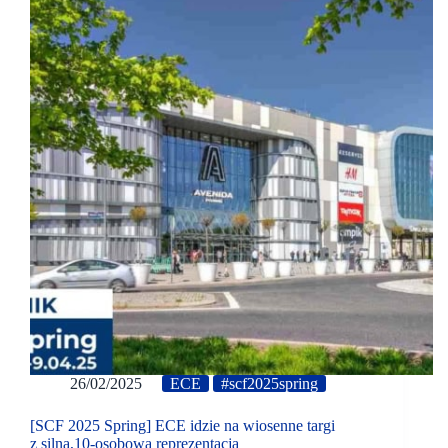
26/02/2025
ECE
#scf2025spring
[SCF 2025 Spring] ECE idzie na wiosenne targi
z silną,10-osobową reprezentacją