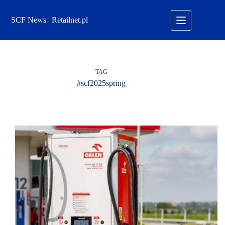
Przejdź
do
SCF News | Retailnet.pl
treści
TAG
#scf2025spring