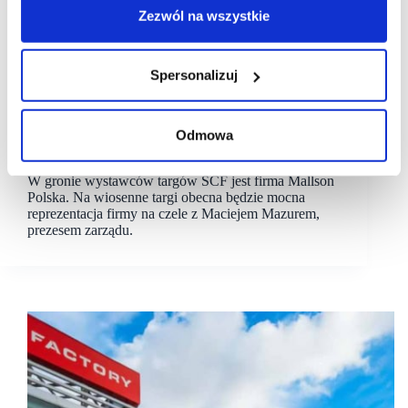
Zezwól na wszystkie
Spersonalizuj
10/03/2025
Mallson
#scf2025spring
[SCF 2025 Spring] Stoisko Mallson Polska
Odmowa
centralnym punktem wiosennej edycji targów
W gronie wystawców targów SCF jest firma Mallson
Polska. Na wiosenne targi obecna będzie mocna
reprezentacja firmy na czele z Maciejem Mazurem,
prezesem zarządu.