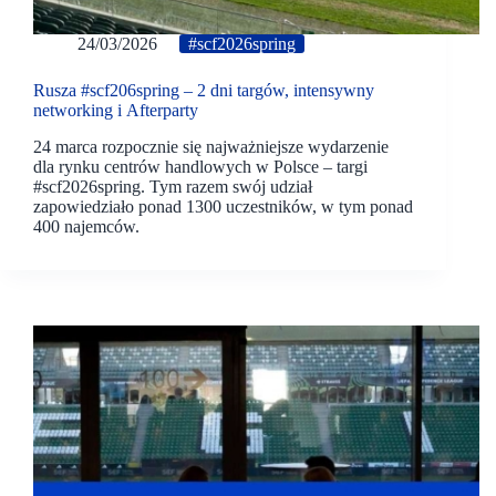
24/03/2026
#scf2026spring
Rusza #scf206spring – 2 dni targów, intensywny
networking i Afterparty
24 marca rozpocznie się najważniejsze wydarzenie
dla rynku centrów handlowych w Polsce – targi
#scf2026spring. Tym razem swój udział
zapowiedziało ponad 1300 uczestników, w tym ponad
400 najemców.