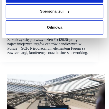
Spersonalizuj
25/03/2026
#scf2026spring
#scf2065spring – zakończyła się wiosenna edycja
Odmowa
Forum
Zakończył się pierwszy dzień #scf2026spring,
najważniejszych targów centrów handlowych w
Polsce – SCF. Nieodłącznym elementem Forum są
zawsze: targi, konferencje oraz business networking.