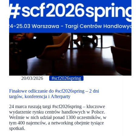
20/03/2026
#scf2026spring
Finałowe odliczanie do #scf2026spring – 2 dni
targów, konferencja i Afterparty
24 marca ruszają targi #scf2026spring – kluczowe
wydarzenie rynku centrów handlowych w Polsce.
Weźmie w nich udział ponad 1300 uczestników, w
tym 400 najemców, a networking obejmie tysiące
spotkań.