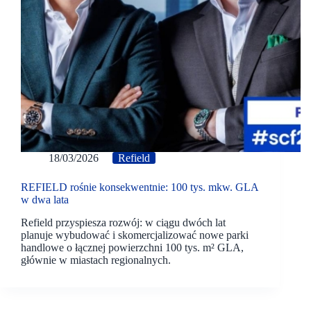
18/03/2026
Refield
REFIELD rośnie konsekwentnie: 100 tys. mkw. GLA
w dwa lata
Refield przyspiesza rozwój: w ciągu dwóch lat
planuje wybudować i skomercjalizować nowe parki
handlowe o łącznej powierzchni 100 tys. m² GLA,
głównie w miastach regionalnych.