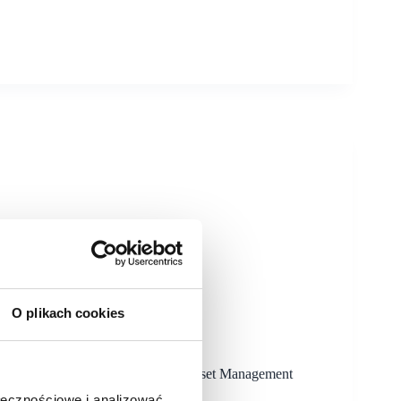
O plikach cookies
a ponad 100 mln euro
pod swoją marką firmie Appeninn Asset Management
ł wyceniony na ponad 100 mln euro.
ołecznościowe i analizować