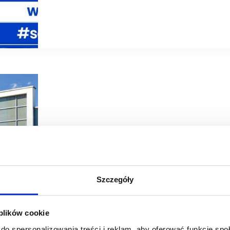
03/08/2026
Dekada
Szczegóły
Portfel 11 obiektów handlowych sieci Dekada sprzedany z
 plików cookie
Dekada sprzedała 11 obiektów handlowych działających 
Holding. Portfel o powierzchni blisko 53 tys. mkw. zosta
do spersonalizowania treści i reklam, aby oferować funkcje sp