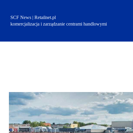
Przejdź
do
treści
SCF News | Retailnet.pl
komercjalizacja i zarządzanie centrami handlowymi