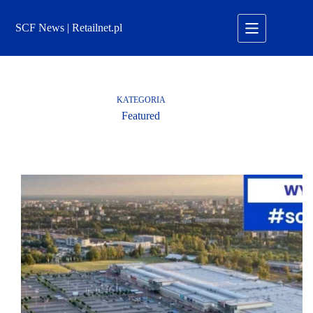
Przejdź
do
SCF News | Retailnet.pl
treści
KATEGORIA
Featured