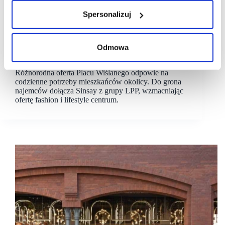
Spersonalizuj
20/05/2026
Mallson
Plac Wiślany
MALLSON: SINSAY wśród kluczowych najemców
Odmowa
w Placu Wiślanym w Warszawie
Różnorodna oferta Placu Wiślanego odpowie na
codzienne potrzeby mieszkańców okolicy. Do grona
najemców dołącza Sinsay z grupy LPP, wzmacniając
ofertę fashion i lifestyle centrum.