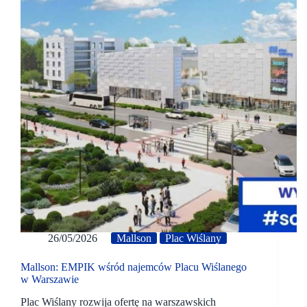
26/05/2026
Mallson
Plac Wiślany
Mallson: EMPIK wśród najemców Placu Wiślanego
w Warszawie
Plac Wiślany rozwija ofertę na warszawskich