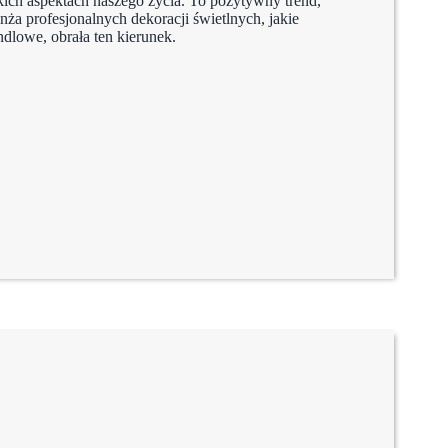
kich aspektach naszego życia. To pozytywny trend,
ża profesjonalnych dekoracji świetlnych, jakie
ndlowe, obrała ten kierunek.