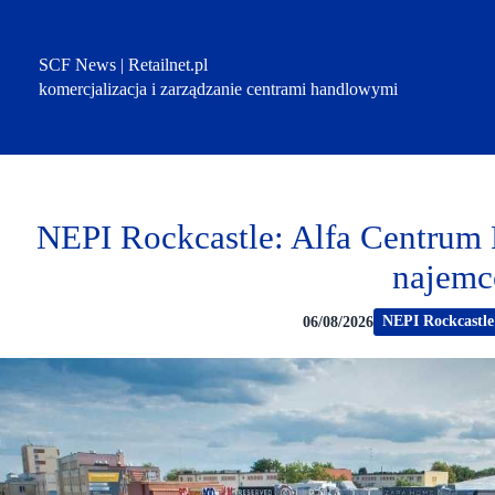
Przejdź
do
treści
SCF News | Retailnet.pl
komercjalizacja i zarządzanie centrami handlowymi
NEPI Rockcastle: Alfa Centrum 
najem
NEPI Rockcastle
06/08/2026