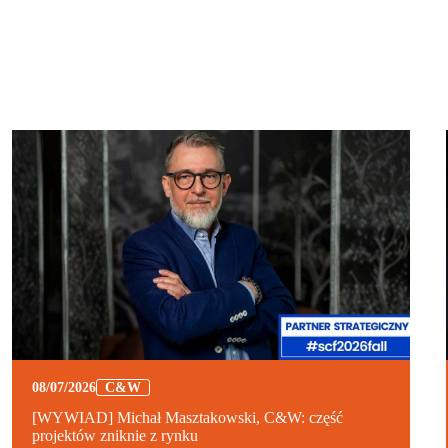
08/07/2026
C&W
[WYWIAD] Michał Masztakowski, C&W: część
projektów zniknie z rynku