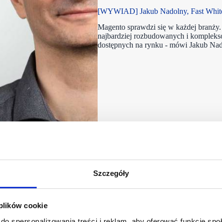
[WYWIAD] Jakub Nadolny, Fast White 
Magento sprawdzi się w każdej branży.
najbardziej rozbudowanych i komplek
dostępnych na rynku - mówi Jakub Na
Szczegóły
 plików cookie
do spersonalizowania treści i reklam, aby oferować funkcje sp