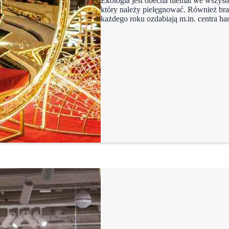
Ekologia jest obecna niemal we wszyst
który należy pielęgnować. Również bran
każdego roku ozdabiają m.in. centra ha