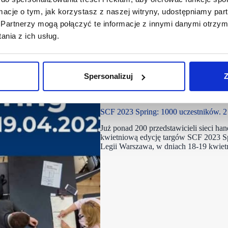
ormacje o tym, jak korzystasz z naszej witryny, udostępniamy p
Partnerzy mogą połączyć te informacje z innymi danymi otrzym
nia z ich usług.
Spersonalizuj
Z
27/02/2023
SCF 2023 Spring
SCF 2023 Spring: 1000 uczestników. 2 d
Już ponad 200 przedstawicieli sieci ha
kwietniową edycję targów SCF 2023 Sp
Legii Warszawa, w dniach 18-19 kwietn