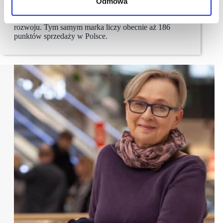
Bricomarché, sieć supermarketów „dom i ogród”,
Odmowa
otwiera swój 9. sklep na Podkarpaciu i tym samym
kontynuuje politykę ekspansji w ramach organicznego
rozwoju. Tym samym marka liczy obecnie aż 186
punktów sprzedaży w Polsce.