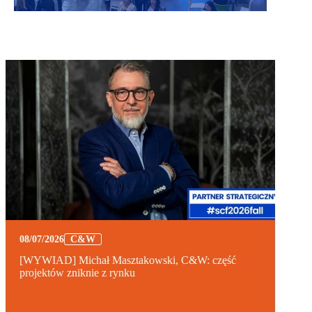
08/07/2026
C&W
[WYWIAD] Michał Masztakowski, C&W: część
projektów zniknie z rynku