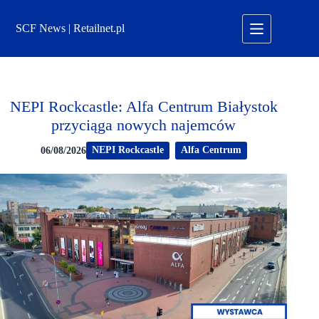
Przejdź
do
SCF News | Retailnet.pl
treści
NEPI Rockcastle: Alfa Centrum Białystok
przyciąga nowych najemców
NEPI Rockcastle
Alfa Centrum
06/08/2026