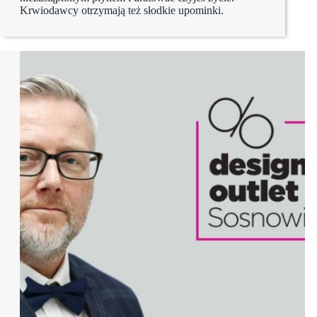
Krwiodawcy otrzymają też słodkie upominki.