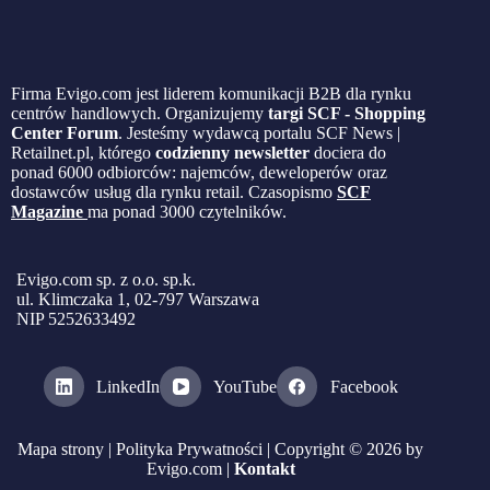
Firma Evigo.com jest liderem komunikacji B2B dla rynku
centrów handlowych. Organizujemy
targi SCF - Shopping
Center Forum
. Jesteśmy wydawcą portalu SCF News |
Retailnet.pl, którego
codzienny newsletter
dociera do
ponad 6000 odbiorców: najemców, deweloperów oraz
dostawców usług dla rynku retail. Czasopismo
SCF
Magazine
ma ponad 3000 czytelników.
Evigo.com sp. z o.o. sp.k.
ul. Klimczaka 1, 02-797 Warszawa
NIP 5252633492
LinkedIn
YouTube
Facebook
Mapa strony
|
Polityka Prywatności
| Copyright © 2026 by
Evigo.com |
Kontakt