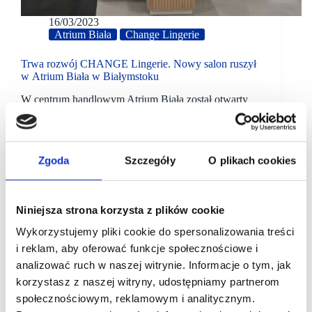
16/03/2023
Atrium Biała
Change Lingerie
Trwa rozwój CHANGE Lingerie. Nowy salon ruszył
w Atrium Biała w Białymstoku
W centrum handlowym Atrium Biała został otwarty
nowy salon CHANGE Lingerie. To drugi (po Galerii
Jurowieckiej) sklep firmowy w Białymstoku. Na jego
potrzeby wynajęto 72 metrowy lokal obok sklepu
Wittchen.
Zgoda
Szczegóły
O plikach cookies
Niniejsza strona korzysta z plików cookie
Wykorzystujemy pliki cookie do spersonalizowania treści
i reklam, aby oferować funkcje społecznościowe i
analizować ruch w naszej witrynie. Informacje o tym, jak
korzystasz z naszej witryny, udostępniamy partnerom
społecznościowym, reklamowym i analitycznym.