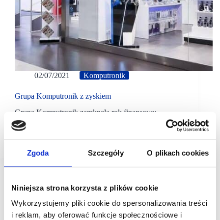
02/07/2021
Komputronik
Grupa Komputronik z zyskiem
Grupa Komputronik zamknęła rok finansowy
z zyskiem. Wyniki finansowe za rok obrachunkowy
2020 pokazują, że Grupa wygenerowała 8,762 mln zł
zysku netto. Grupa informuje także o 1 479…
Zgoda
Szczegóły
O plikach cookies
Niniejsza strona korzysta z plików cookie
Wykorzystujemy pliki cookie do spersonalizowania treści
i reklam, aby oferować funkcje społecznościowe i