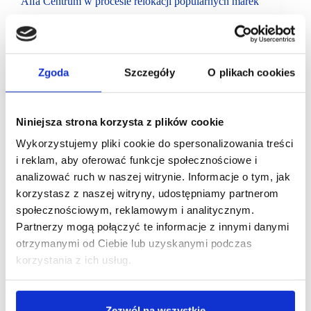
Alfa Centrum w procesie relokacji popularnych marek
Alfa Centrum w Białymstoku stale dopasowuje do
nowych trendów i potrzeb klientów. Liczne relokacje
i towarzyszące im remodelingi salonów umożliwiły
powiększenie wielu salonów popularnych marek.
Zgoda
Szczegóły
O plikach cookies
Niniejsza strona korzysta z plików cookie
Wykorzystujemy pliki cookie do spersonalizowania treści
i reklam, aby oferować funkcje społecznościowe i
analizować ruch w naszej witrynie. Informacje o tym, jak
korzystasz z naszej witryny, udostępniamy partnerom
społecznościowym, reklamowym i analitycznym.
Partnerzy mogą połączyć te informacje z innymi danymi
otrzymanymi od Ciebie lub uzyskanymi podczas
korzystania z ich usług.
Zezwól na wszystkie