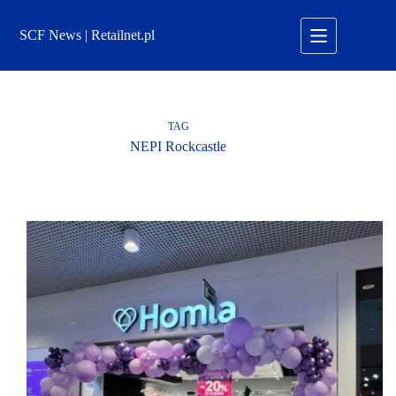
Przejdź
do
SCF News | Retailnet.pl
treści
TAG
NEPI Rockcastle