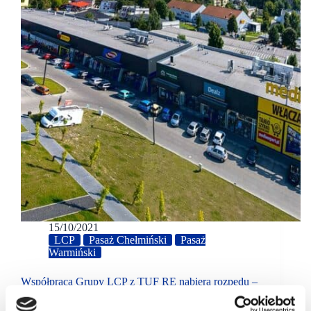
15/10/2021
LCP
Pasaż Chełmiński
Pasaż
Warmiński
Współpraca Grupy LCP z TUF RE nabiera rozpędu –
kolejne transakcje w realizacji