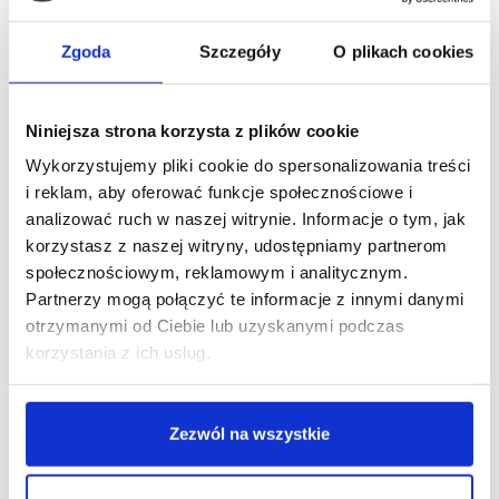
Ostatnio zakupione projekty w Chełmnie i Lidzbarku
Warmińskim umocniły współpracę LCP Group, lidera
inwestycyjnego na rynku Polskim, oraz TUF RE,
Zgoda
Szczegóły
O plikach cookies
firmy deweloperskiej, realizującej inwestycje
w segmencie parków handlowych. Obiekty
realizowane…
Niniejsza strona korzysta z plików cookie
Wykorzystujemy pliki cookie do spersonalizowania treści
i reklam, aby oferować funkcje społecznościowe i
analizować ruch w naszej witrynie. Informacje o tym, jak
korzystasz z naszej witryny, udostępniamy partnerom
społecznościowym, reklamowym i analitycznym.
Partnerzy mogą połączyć te informacje z innymi danymi
otrzymanymi od Ciebie lub uzyskanymi podczas
korzystania z ich usług.
Zezwól na wszystkie