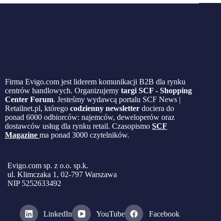
Firma Evigo.com jest liderem komunikacji B2B dla rynku
centrów handlowych. Organizujemy
targi SCF - Shopping
Center Forum
. Jesteśmy wydawcą portalu SCF News |
Retailnet.pl, którego
codzienny newsletter
dociera do
ponad 6000 odbiorców: najemców, deweloperów oraz
dostawców usług dla rynku retail. Czasopismo
SCF
Magazine
ma ponad 3000 czytelników.
Evigo.com sp. z o.o. sp.k.
ul. Klimczaka 1, 02-797 Warszawa
NIP 5252633492
LinkedIn
YouTube
Facebook