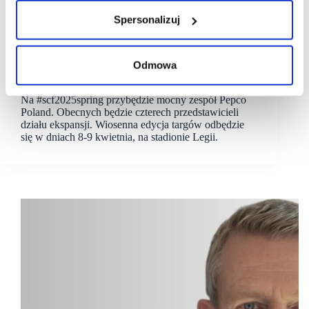
Spersonalizuj
31/03/2025
Pepco
#scf2025spring
[#scf2025spring] Bożena Pekowska na czele zespołu
Odmowa
Pepco na kwietniowych targach
Na #scf2025spring przybędzie mocny zespół Pepco
Poland. Obecnych będzie czterech przedstawicieli
działu ekspansji. Wiosenna edycja targów odbędzie
się w dniach 8-9 kwietnia, na stadionie Legii.