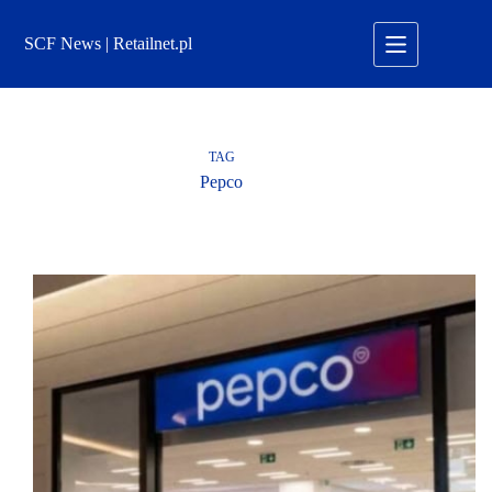
Przejdź
do
SCF News | Retailnet.pl
treści
TAG
Pepco