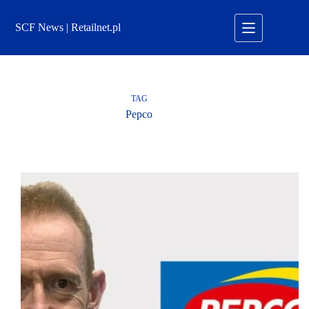
Przejdź
do
SCF News | Retailnet.pl
treści
TAG
Pepco