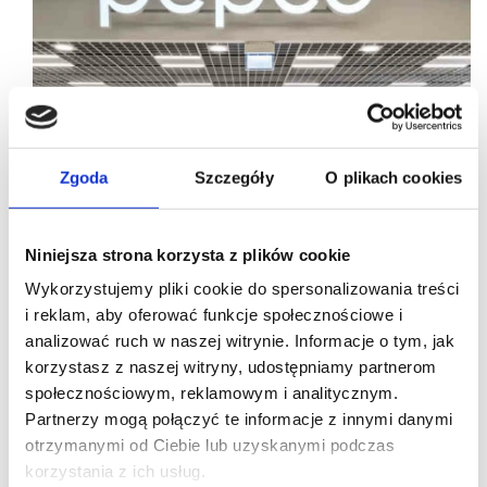
Zgoda
Szczegóły
O plikach cookies
Niniejsza strona korzysta z plików cookie
Wykorzystujemy pliki cookie do spersonalizowania treści
i reklam, aby oferować funkcje społecznościowe i
analizować ruch w naszej witrynie. Informacje o tym, jak
korzystasz z naszej witryny, udostępniamy partnerom
19/04/2024
ESG
Pepco
społecznościowym, reklamowym i analitycznym.
Partnerzy mogą połączyć te informacje z innymi danymi
Pepco konsekwentnie rozwija strategię ESG
otrzymanymi od Ciebie lub uzyskanymi podczas
W najnowszym wydaniu raportu Forum
korzystania z ich usług.
Odpowiedzialnego Biznesu firma Pepco została