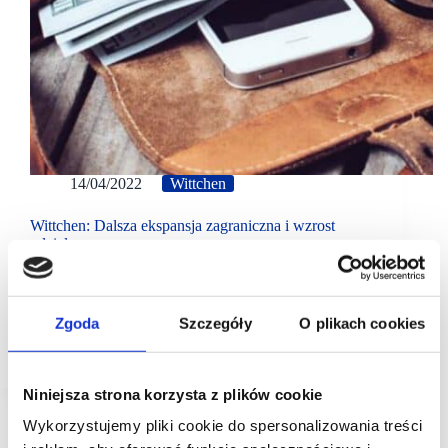
14/04/2022
Wittchen
Wittchen: Dalsza ekspansja zagraniczna i wzrost
udziału e-commerce
Grupa Wittchen planuje w 2022 r. dalszą ekspansję
zagraniczną oraz kontynuację zwiększenia udziału
sprzedaży w kanale sprzedaży internetowej –
Zgoda
Szczegóły
O plikach cookies
poinformował w liście do akcjonariuszy prezes
Jędrzej Wittchen. W tym roku Wittchen planuje…
Niniejsza strona korzysta z plików cookie
Wykorzystujemy pliki cookie do spersonalizowania treści