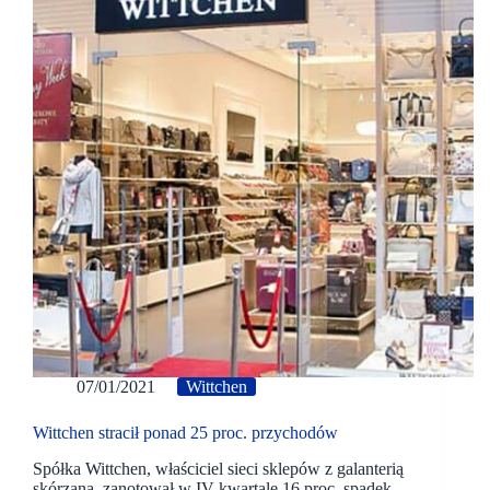
07/01/2021
Wittchen
Wittchen stracił ponad 25 proc. przychodów
Spółka Wittchen, właściciel sieci sklepów z galanterią
skórzaną, zanotował w IV kwartale 16 proc. spadek