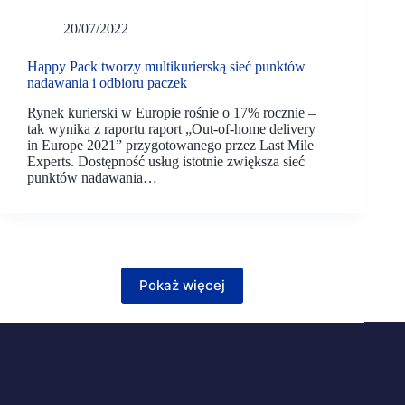
20/07/2022
Happy Pack tworzy multikurierską sieć punktów
nadawania i odbioru paczek
Rynek kurierski w Europie rośnie o 17% rocznie –
tak wynika z raportu raport „Out-of-home delivery
in Europe 2021” przygotowanego przez Last Mile
Experts. Dostępność usług istotnie zwiększa sieć
punktów nadawania…
Pokaż więcej