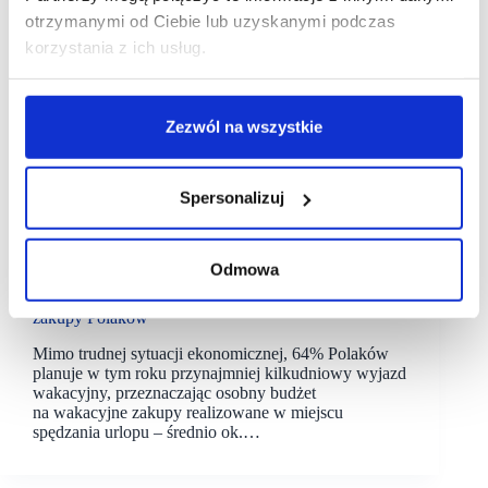
otrzymanymi od Ciebie lub uzyskanymi podczas
korzystania z ich usług.
Zezwól na wszystkie
Spersonalizuj
21/07/2022
Inquiry
Odmowa
[BADANIE] Inquiry: Jak wyglądają wakacyjne
zakupy Polaków
Mimo trudnej sytuacji ekonomicznej, 64% Polaków
planuje w tym roku przynajmniej kilkudniowy wyjazd
wakacyjny, przeznaczając osobny budżet
na wakacyjne zakupy realizowane w miejscu
spędzania urlopu – średnio ok.…