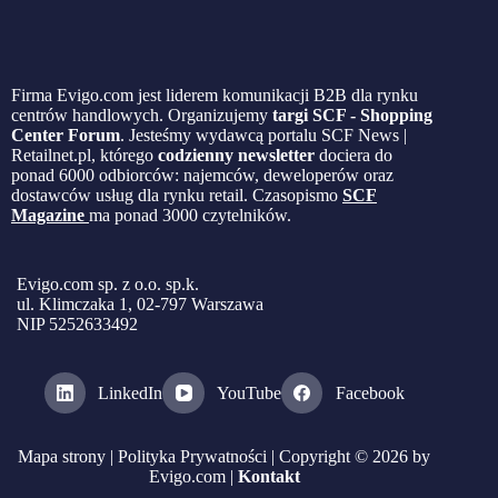
Firma Evigo.com jest liderem komunikacji B2B dla rynku
centrów handlowych. Organizujemy
targi SCF - Shopping
Center Forum
. Jesteśmy wydawcą portalu SCF News |
Retailnet.pl, którego
codzienny newsletter
dociera do
ponad 6000 odbiorców: najemców, deweloperów oraz
dostawców usług dla rynku retail. Czasopismo
SCF
Magazine
ma ponad 3000 czytelników.
Evigo.com sp. z o.o. sp.k.
ul. Klimczaka 1, 02-797 Warszawa
NIP 5252633492
LinkedIn
YouTube
Facebook
Mapa strony
|
Polityka Prywatności
| Copyright © 2026 by
Evigo.com |
Kontakt