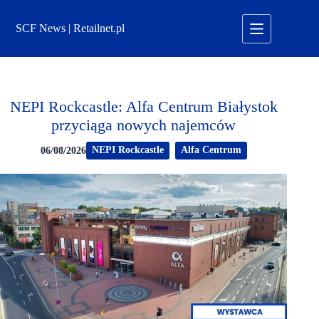
Przejdź
do
SCF News | Retailnet.pl
treści
NEPI Rockcastle: Alfa Centrum Białystok
przyciąga nowych najemców
NEPI Rockcastle
Alfa Centrum
06/08/2026