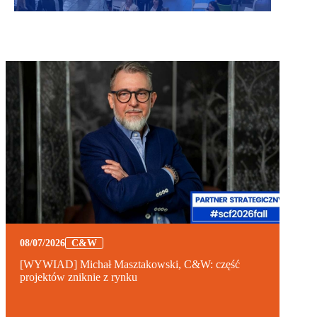
08/07/2026
C&W
[WYWIAD] Michał Masztakowski, C&W: część
projektów zniknie z rynku