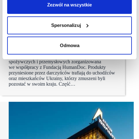
Zezwól na wszystkie
23/03/2022
Plac Unii City Shopping
Spersonalizuj
Plac Unii z pomocą dla Ukrainy
Plac Unii przyłączył się do aktywnego wsparcia
Odmowa
obywateli Ukrainy. Na terenie warszawskiego obiektu
wielofunkcyjnego trwa wielka zbiórka artykułów
spożywczych i przemysłowych zorganizowana
we współpracy z Fundacją HumanDoc. Produkty
przyniesione przez darczyńców trafiają do uchodźców
oraz mieszkańców Ukrainy, którzy zmuszeni byli
pozostać w swoim kraju. Część…