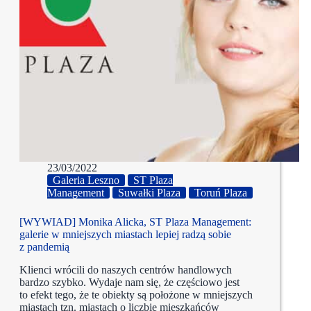
23/03/2022
Galeria Leszno
ST Plaza
Management
Suwałki Plaza
Toruń Plaza
[WYWIAD] Monika Alicka, ST Plaza Management:
galerie w mniejszych miastach lepiej radzą sobie
z pandemią
Klienci wrócili do naszych centrów handlowych
bardzo szybko. Wydaje nam się, że częściowo jest
to efekt tego, że te obiekty są położone w mniejszych
miastach tzn. miastach o liczbie mieszkańców