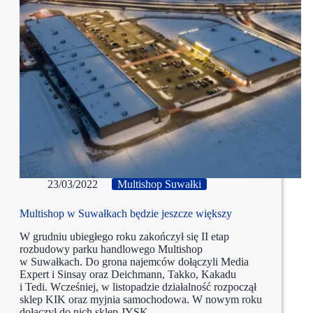
23/03/2022
Multishop Suwałki
Multishop w Suwałkach będzie jeszcze większy
W grudniu ubiegłego roku zakończył się II etap
rozbudowy parku handlowego Multishop
w Suwałkach. Do grona najemców dołączyli Media
Expert i Sinsay oraz Deichmann, Takko, Kakadu
i Tedi. Wcześniej, w listopadzie działalność rozpoczął
sklep KIK oraz myjnia samochodowa. W nowym roku
dołączył do nich sklep JYSK…