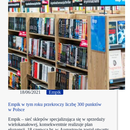
18/06/2021
Empik
Empik w tym roku przekroczy liczbę 300 punktów
w Polsce
Empik – sieć sklepów specjalizująca się w sprzedaży
wielokanałowej, konsekwentnie realizuje plan
ekspansji. 18 czerwca br. w Augustowie został otwarty