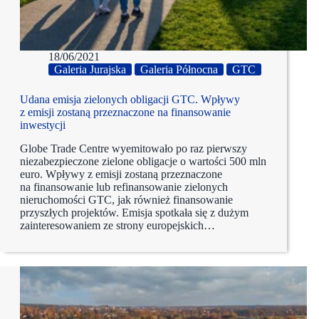
18/06/2021
Galeria Jurajska
Galeria Północna
GTC
Udana emisja zielonych obligacji GTC. Wpływy
z emisji zostaną przeznaczone na finansowanie
inwestycji
Globe Trade Centre wyemitowało po raz pierwszy
niezabezpieczone zielone obligacje o wartości 500 mln
euro. Wpływy z emisji zostaną przeznaczone
na finansowanie lub refinansowanie zielonych
nieruchomości GTC, jak również finansowanie
przyszłych projektów. Emisja spotkała się z dużym
zainteresowaniem ze strony europejskich…