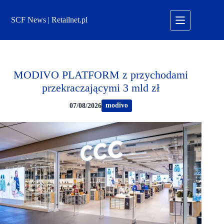
Przejdź
do
SCF News | Retailnet.pl
treści
MODIVO PLATFORM z przychodami
przekraczającymi 3 mld zł
modivo
07/08/2026