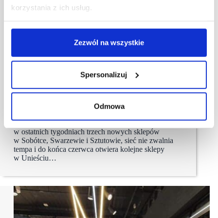
korzystania z ich usług.
Zezwól na wszystkie
18/06/2021
Polomarket
POLOmarket otwiera dwa nowe sklepy i rozpoczyna
Spersonalizuj
budowę kolejnych
Największa polska sieć supermarketów otwiera dziś
swój nowy obiekt w Unieściu k. Mielna
Odmowa
(woj. zachodniopomorskie), a za dwa tygodnie
w Choczewie (woj. pomorskie). Po otwarciach
w ostatnich tygodniach trzech nowych sklepów
w Sobótce, Swarzewie i Sztutowie, sieć nie zwalnia
tempa i do końca czerwca otwiera kolejne sklepy
w Unieściu…