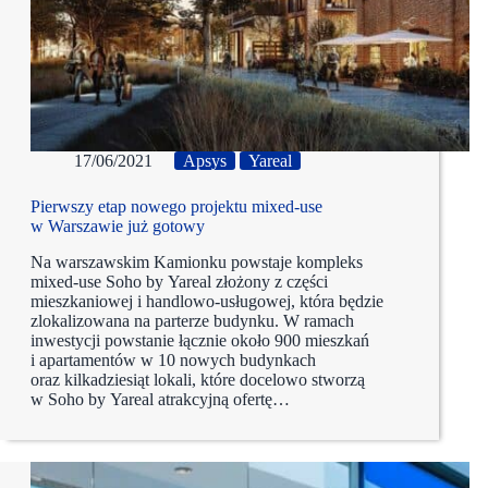
17/06/2021
Apsys
Yareal
Pierwszy etap nowego projektu mixed-use
w Warszawie już gotowy
Na warszawskim Kamionku powstaje kompleks
mixed-use Soho by Yareal złożony z części
mieszkaniowej i handlowo-usługowej, która będzie
zlokalizowana na parterze budynku. W ramach
inwestycji powstanie łącznie około 900 mieszkań
i apartamentów w 10 nowych budynkach
oraz kilkadziesiąt lokali, które docelowo stworzą
w Soho by Yareal atrakcyjną ofertę…