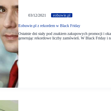
03/12/2021
eobuwie.pl
Eobuwie.pl z rekordem w Black Friday
Ostatnie dni stały pod znakiem zakupowych promocji i okaz
generując rekordowe liczby zamówień. W Black Friday i n