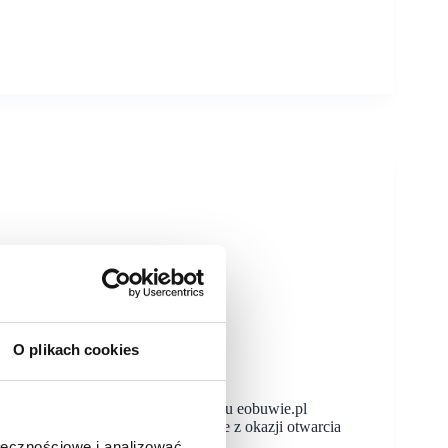
O plikach cookies
łopolsce stacjonarny salon konceptu eobuwie.pl
e ofert obu tych marek. Specjalnie z okazji otwarcia
ołecznościowe i analizować