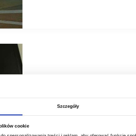
16/11/2021
eobuwie.pl
modivo
Szczegóły
eobuwie.pl x MODIVO po raz pierwszy w Krakowie
W Krakowie powstaje pierwszy w tym mieście i w całej Ma
 plików cookie
x MODIVO. Jest to unikatowy format, stanowiący połączeni
salonu,…
do spersonalizowania treści i reklam, aby oferować funkcje sp