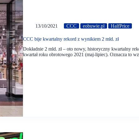
13/10/2021
CCC
eobuwie.pl
HalfPrice
CCC bije kwartalny rekord z wynikiem 2 mld. zł
Dokładnie 2 mld. zł – oto nowy, historyczny kwartalny r
kwartał roku obrotowego 2021 (maj-lipiec). Oznacza to w