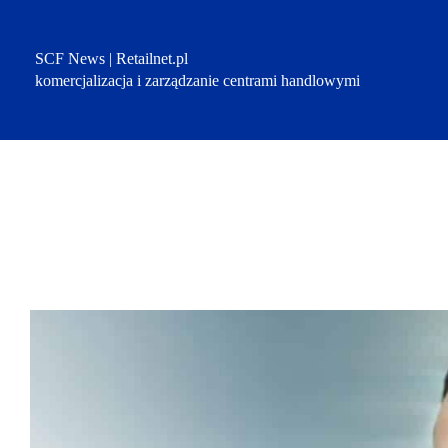
Przejdź
do
treści
SCF News | Retailnet.pl
komercjalizacja i zarządzanie centrami handlowymi