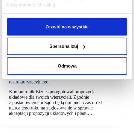
korzystania z ich usług.
Zezwól na wszystkie
Spersonalizuj
15/02/2022
Komputronik
Odmowa
Komputronik na ostatniej prostej postępowania
restrukturyzacyjnego
Komputronik Biznes przygotował propozycje
układowe dla swoich wierzycieli. Zgodnie
z postanowieniem Sądu będą oni mieli czas do 31
marca tego roku na zagłosowanie w sprawie
akceptacji propozycji układowych i planu…