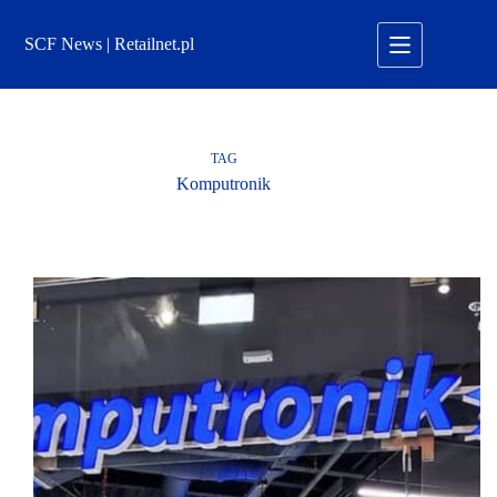
Przejdź
do
SCF News | Retailnet.pl
treści
TAG
Komputronik