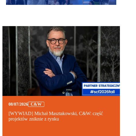
08/07/2026
C&W
[WYWIAD] Michał Masztakowski, C&W: część
projektów zniknie z rynku