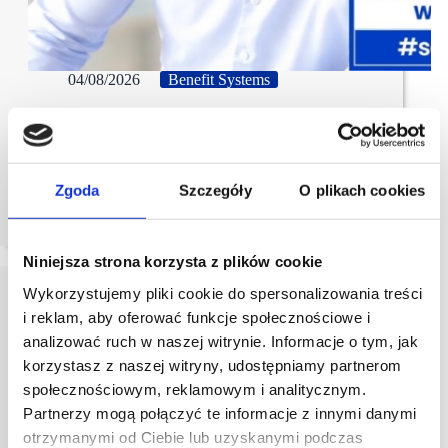
04/08/2026
Benefit Systems
Zmiana na czołowym stanowisku w Benefit Systems
Od 21 września prezesem Benefit Systems zostanie
Robert Sokołowski. Menedżer z blisko 30-letnim
Zgoda
Szczegóły
O plikach cookies
doświadczeniem zastąpi dotychczasowego prezesa.
Skład pozostałej części zarządu pozostaje bez zmian.
Niniejsza strona korzysta z plików cookie
Wykorzystujemy pliki cookie do spersonalizowania treści
i reklam, aby oferować funkcje społecznościowe i
analizować ruch w naszej witrynie. Informacje o tym, jak
korzystasz z naszej witryny, udostępniamy partnerom
społecznościowym, reklamowym i analitycznym.
Partnerzy mogą połączyć te informacje z innymi danymi
otrzymanymi od Ciebie lub uzyskanymi podczas