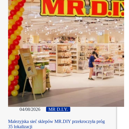
04/08/2026
MR D.I.Y.
Malezyjska sieć sklepów MR.DIY przekroczyła próg
35 lokalizacji