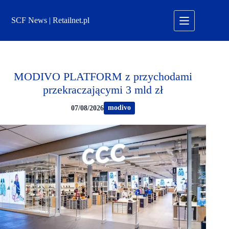
Przejdź
do
SCF News | Retailnet.pl
treści
MODIVO PLATFORM z przychodami
przekraczającymi 3 mld zł
modivo
07/08/2026