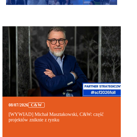
08/07/2026
C&W
[WYWIAD] Michał Masztakowski, C&W: część
projektów zniknie z rynku