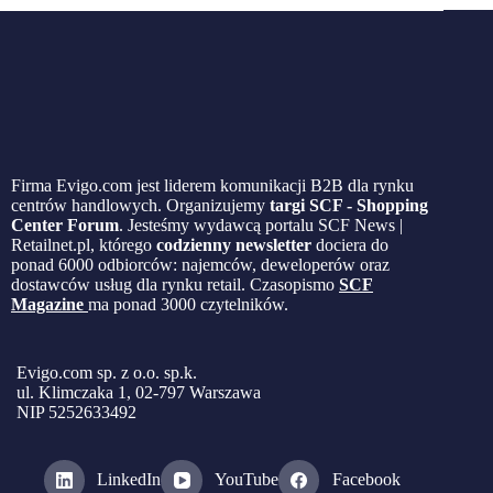
Firma Evigo.com jest liderem komunikacji B2B dla rynku
centrów handlowych. Organizujemy
targi SCF - Shopping
Center Forum
. Jesteśmy wydawcą portalu SCF News |
Retailnet.pl, którego
codzienny newsletter
dociera do
ponad 6000 odbiorców: najemców, deweloperów oraz
dostawców usług dla rynku retail. Czasopismo
SCF
Magazine
ma ponad 3000 czytelników.
Evigo.com sp. z o.o. sp.k.
ul. Klimczaka 1, 02-797 Warszawa
NIP 5252633492
LinkedIn
YouTube
Facebook