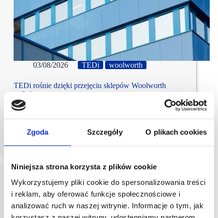
03/08/2026
TEDi
woolworth
TEDi rośnie dzięki przejęciu sklepów Woolworth
w Polsce
TEDi przejmie w Polsce 74 sklepy należące do
Woolworth GmbH. Dzięki transakcji sieć zwiększy
liczbę placówek z 300 do 374. To kolejny krok w
Zgoda
Szczegóły
O plikach cookies
planie budowy 5 tys. sklepów w Europie.
Niniejsza strona korzysta z plików cookie
Wykorzystujemy pliki cookie do spersonalizowania treści
i reklam, aby oferować funkcje społecznościowe i
analizować ruch w naszej witrynie. Informacje o tym, jak
korzystasz z naszej witryny, udostępniamy partnerom