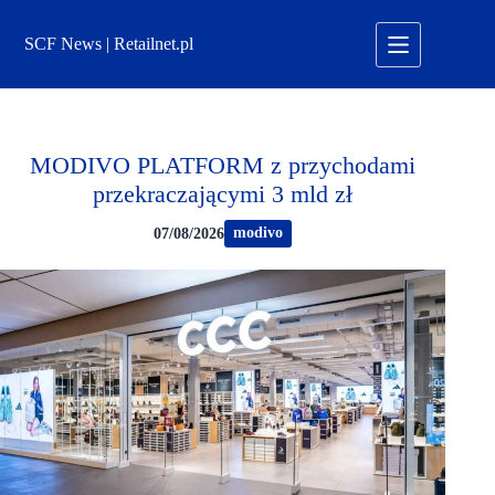
Przejdź
do
SCF News | Retailnet.pl
treści
MODIVO PLATFORM z przychodami
przekraczającymi 3 mld zł
modivo
07/08/2026