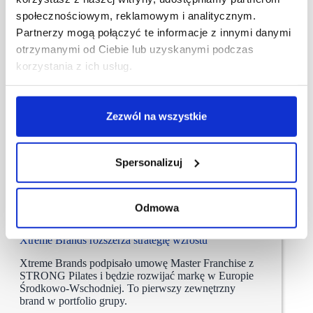
społecznościowym, reklamowym i analitycznym.
Partnerzy mogą połączyć te informacje z innymi danymi
otrzymanymi od Ciebie lub uzyskanymi podczas
korzystania z ich usług.
Zezwól na wszystkie
Spersonalizuj
Odmowa
03/08/2026
xtreme brands
Xtreme Brands rozszerza strategię wzrostu
Xtreme Brands podpisało umowę Master Franchise z
STRONG Pilates i będzie rozwijać markę w Europie
Środkowo-Wschodniej. To pierwszy zewnętrzny
brand w portfolio grupy.