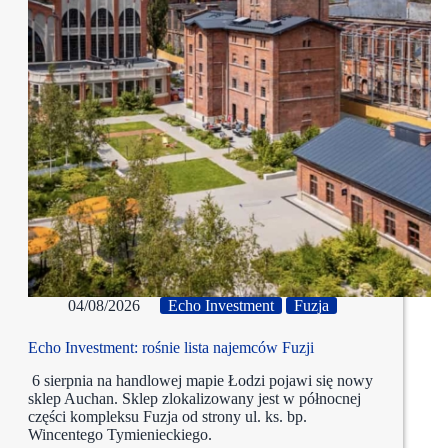
04/08/2026
Echo Investment
Fuzja
Echo Investment: rośnie lista najemców Fuzji
6 sierpnia na handlowej mapie Łodzi pojawi się nowy
sklep Auchan. Sklep zlokalizowany jest w północnej
części kompleksu Fuzja od strony ul. ks. bp.
Wincentego Tymienieckiego.