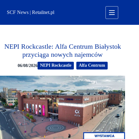
Przejdź
do
SCF News | Retailnet.pl
treści
NEPI Rockcastle: Alfa Centrum Białystok
przyciąga nowych najemców
NEPI Rockcastle
Alfa Centrum
06/08/2026