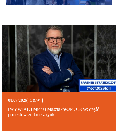
08/07/2026
C&W
[WYWIAD] Michał Masztakowski, C&W: część
projektów zniknie z rynku