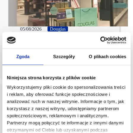
05/08/2026
Douglas
DOUGLAS umacnia swoją obecność w Trójmieście
DOUGLAS kontynuuje ekspansję na polskim rynku.
Zgoda
Szczegóły
O plikach cookies
31 lipca sieć otworzyła nową perfumerię w Galerii
Przymorze. Salon o powierzchni 263,20 mkw.
zlokalizowany jest na parterze obiektu.
Niniejsza strona korzysta z plików cookie
Wykorzystujemy pliki cookie do spersonalizowania treści
i reklam, aby oferować funkcje społecznościowe i
analizować ruch w naszej witrynie. Informacje o tym, jak
korzystasz z naszej witryny, udostępniamy partnerom
społecznościowym, reklamowym i analitycznym.
Partnerzy mogą połączyć te informacje z innymi danymi
otrzymanymi od Ciebie lub uzyskanymi podczas