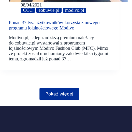
08/04/2021
CCC
eobuwie.pl
modivo.pl
Ponad 37 tys. użytkowników korzysta z nowego
programu lojalnościowego Modivo
Modivo.pl, sklep z odzieżą premium należący
do eobuwie.pl wystartował z programem
lojalnościowym Modivo Fashion Club (MFC). Mimo
że projekt został uruchomiony zaledwie kilka tygodni
temu, zgromadził już ponad 37…
Pokaż więcej