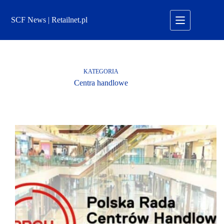
Przejdź
do
SCF News | Retailnet.pl
treści
KATEGORIA
Centra handlowe