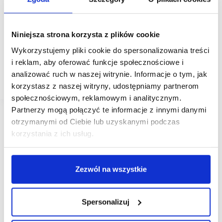
Outlet Shopping
Zakończono rozbudowę Designer Outlet Warszawa
Niniejsza strona korzysta z plików cookie
ROS Retail Outlet Shopping zakończył rozbudowę
Wykorzystujemy pliki cookie do spersonalizowania treści
Designer Outlet Warszawa. Po prowadzonej
w minionym roku rozbudowie obiekt staje się
i reklam, aby oferować funkcje społecznościowe i
największym w Polsce centrum typu outlet z ofertą
analizować ruch w naszej witrynie. Informacje o tym, jak
premium. Przestrzeń handlowa…
korzystasz z naszej witryny, udostępniamy partnerom
społecznościowym, reklamowym i analitycznym.
Partnerzy mogą połączyć te informacje z innymi danymi
otrzymanymi od Ciebie lub uzyskanymi podczas
korzystania z ich usług.
Zezwól na wszystkie
Spersonalizuj