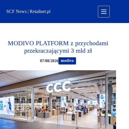
Przejdź
do
SCF News | Retailnet.pl
treści
MODIVO PLATFORM z przychodami
przekraczającymi 3 mld zł
modivo
07/08/2026