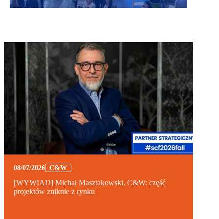
08/07/2026
C&W
[WYWIAD] Michał Masztakowski, C&W: część
projektów zniknie z rynku