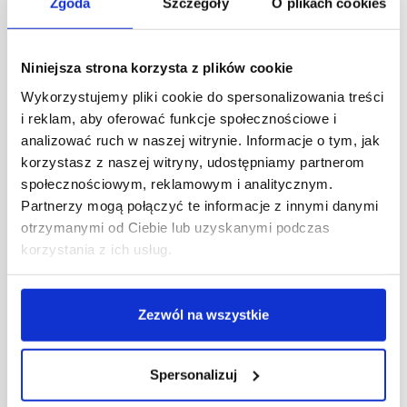
Zgoda
Szczegóły
O plikach cookies
Niniejsza strona korzysta z plików cookie
Wykorzystujemy pliki cookie do spersonalizowania treści
i reklam, aby oferować funkcje społecznościowe i
analizować ruch w naszej witrynie. Informacje o tym, jak
korzystasz z naszej witryny, udostępniamy partnerom
społecznościowym, reklamowym i analitycznym.
Partnerzy mogą połączyć te informacje z innymi danymi
otrzymanymi od Ciebie lub uzyskanymi podczas
korzystania z ich usług.
Zezwól na wszystkie
03/04/2023
Designer Outlet Gdańsk
Guess
ROS
Retail Outlet Shopping
Spersonalizuj
Prawie 180 mkw. dla Guess Accessories w Designer