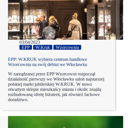
03/04/2023
EPP
W.Kruk
Wzorcownia
EPP: W.KRUK wybiera centrum handlowe
Wzorcownia na swój debiut we Włocławku
W zarządzanej przez EPP Wzorcowni rozpoczął
działalność pierwszy we Włocławku salon najstarszej
polskiej marki jubilerskiej W.KRUK. W nowo
otwartym sklepie mieszkańcy miasta i okolic znajdą
rozbudowaną ofertę biżuterii, jak również fachowe
doradztwo.