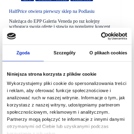
HalfPrice otwiera pierwszy sklep na Podlasiu
Należąca do EPP Galeria Veneda po raz kolejny
wzbogaca swoją ofertę i stawia na popularny koncept
off-price Grupy CCC. Nowo otwarty salon HalfPrice,
proponujący różnorodny asortyment w cenach
obniżonych nawet…
Zgoda
Szczegóły
O plikach cookies
Niniejsza strona korzysta z plików cookie
Wykorzystujemy pliki cookie do spersonalizowania treści
i reklam, aby oferować funkcje społecznościowe i
analizować ruch w naszej witrynie. Informacje o tym, jak
korzystasz z naszej witryny, udostępniamy partnerom
społecznościowym, reklamowym i analitycznym.
Partnerzy mogą połączyć te informacje z innymi danymi
otrzymanymi od Ciebie lub uzyskanymi podczas
korzystania z ich usług.