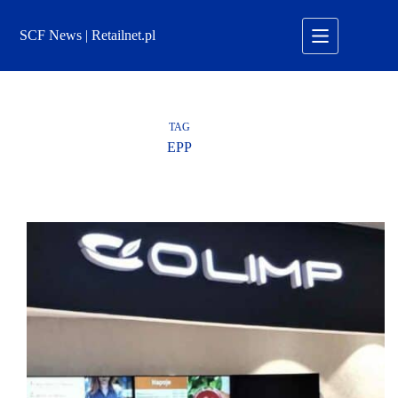
Przejdź
do
SCF News | Retailnet.pl
treści
TAG
EPP