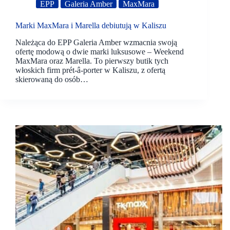
EPP
Galeria Amber
MaxMara
Marki MaxMara i Marella debiutują w Kaliszu
Należąca do EPP Galeria Amber wzmacnia swoją
ofertę modową o dwie marki luksusowe – Weekend
MaxMara oraz Marella. To pierwszy butik tych
włoskich firm prét-â-porter w Kaliszu, z ofertą
skierowaną do osób…