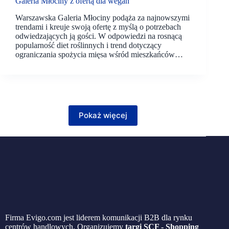
Galeria Młociny z ofertą dla wegan
Warszawska Galeria Młociny podąża za najnowszymi
trendami i kreuje swoją ofertę z myślą o potrzebach
odwiedzających ją gości. W odpowiedzi na rosnącą
popularność diet roślinnych i trend dotyczący
ograniczania spożycia mięsa wśród mieszkańców…
Pokaż więcej
Firma Evigo.com jest liderem komunikacji B2B dla rynku
centrów handlowych. Organizujemy
targi SCF - Shopping