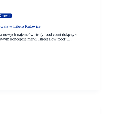
Krowa
owała w Libero Katowice
na nowych najemców strefy food court dołączyła
owym koncepcie marki „street slow food”,…