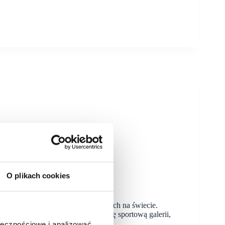
Puma
O plikach cookies
jedna z wiodących marek sportowych na świecie.
ma, który nie tylko wzbogaci ofertę sportową galerii,
ołecznościowe i analizować