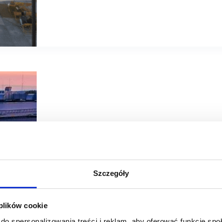
26/10/2021
Echo Investment
Galeria Libero
Szczegóły
Sportowy gigant w Libero Katowice – nowy salon Puma
Do grona najemców Libero Katowice już wkrótce dołączy 
 plików cookie
Z końcem października uruchomiony zostanie salon sieci Pu
ale i umocni segment…
do spersonalizowania treści i reklam, aby oferować funkcje sp