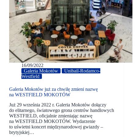
16/09/2022
Galeria Mokotów
Unibail-Rodamco-
Westfield
Galeria Mokotów już za chwilę zmieni nazwę
na WESTFIELD MOKOTÓW
Już 29 września 2022 r. Galeria Mokotów dołączy
do elitarnego, światowego grona centrów handlowych
WESTFIELD, oficjalnie zmieniając nazwę
na WESTFIELD MOKOTÓW. Wydarzenie
to uświetni koncert międzynarodowej gwiazdy –
brytyjskiej…