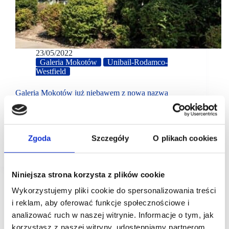
23/05/2022
Galeria Mokotów
Unibail-Rodamco-
Westfield
Galeria Mokotów już niebawem z nową nazwą
Rozwój sieci Westfield w Hiszpanii, Szwecji
i w Polsce to niezrównana szansa dla marek
i najemców na pogłębienie relacji z milionami
klientów na całym świecie. Galeria Mokotów, jako
Zgoda
Szczegóły
O plikach cookies
drugie centrum handlowe w Polsce, dołączy…
Niniejsza strona korzysta z plików cookie
Wykorzystujemy pliki cookie do spersonalizowania treści
i reklam, aby oferować funkcje społecznościowe i
analizować ruch w naszej witrynie. Informacje o tym, jak
korzystasz z naszej witryny, udostępniamy partnerom