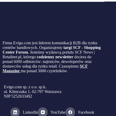
Firma Evigo.com jest liderem komunikacji B2B dla rynku
centrów handlowych. Organizujemy
targi SCF - Shopping
Center Forum
. Jesteśmy wydawcą portalu SCF News |
Retailnet.pl, którego
codzienny newsletter
dociera do
ponad 6000 odbiorców: najemców, deweloperów oraz
dostawców usług dla rynku retail. Czasopismo
SCF
Magazine
ma ponad 3000 czytelników.
Evigo.com sp. z o.o. sp.k.
ul. Klimczaka 1, 02-797 Warszawa
NIP 5252633492
LinkedIn
YouTube
Facebook