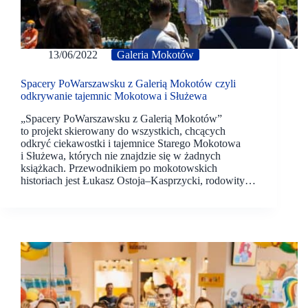
13/06/2022
Galeria Mokotów
Spacery PoWarszawsku z Galerią Mokotów czyli
odkrywanie tajemnic Mokotowa i Służewa
„Spacery PoWarszawsku z Galerią Mokotów”
to projekt skierowany do wszystkich, chcących
odkryć ciekawostki i tajemnice Starego Mokotowa
i Służewa, których nie znajdzie się w żadnych
książkach. Przewodnikiem po mokotowskich
historiach jest Łukasz Ostoja–Kasprzycki, rodowity…