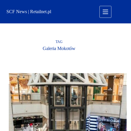
Przejdź
do
SCF News | Retailnet.pl
treści
TAG
Galeria Mokotów