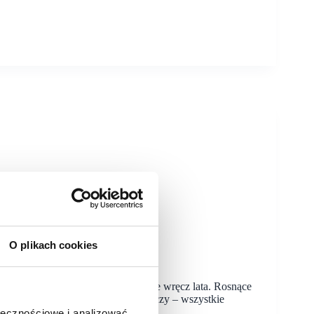
O plikach cookies
warta 3 miliony złotych
 tylko na najbliższe miesiące, ale wręcz lata. Rosnące
dowiska, a do tego kryzys gospodarczy – wszystkie
ołecznościowe i analizować