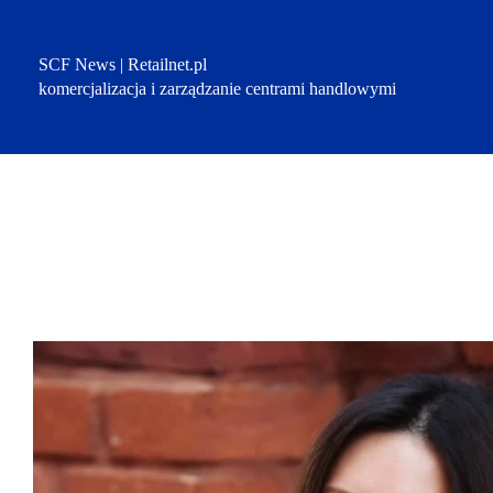
Przejdź
do
treści
SCF News | Retailnet.pl
komercjalizacja i zarządzanie centrami handlowymi