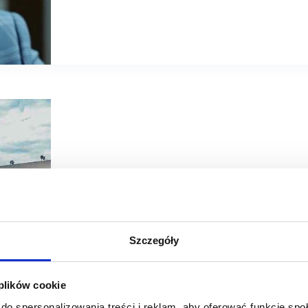
06/09/2022
Apsys
Manufaktura
Szczegóły
Manufaktura stawia na zieloną energię – rusza inwestycja 
Dynamiczne zmiany na rynku energetycznym to wyzwanie nie
 plików cookie
ceny energii, nowe regulacje prawne na rzecz ochrony śro
te czynniki powodują,…
do spersonalizowania treści i reklam, aby oferować funkcje sp