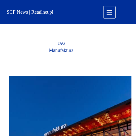
Przejdź
do
SCF News | Retailnet.pl
treści
TAG
Manufaktura