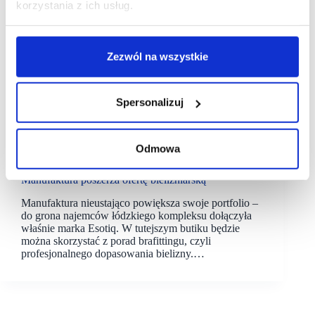
korzystania z ich usług.
Zezwól na wszystkie
Spersonalizuj
09/03/2022
Odmowa
Apsys
Esotiq
Manufaktura
Manufaktura poszerza ofertę bieliźniarską
Manufaktura nieustająco powiększa swoje portfolio –
do grona najemców łódzkiego kompleksu dołączyła
właśnie marka Esotiq. W tutejszym butiku będzie
można skorzystać z porad brafittingu, czyli
profesjonalnego dopasowania bielizny.…