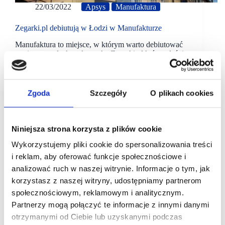
22/03/2022
Apsys
Manufaktura
Zegarki.pl debiutują w Łodzi w Manufakturze
Manufaktura to miejsce, w którym warto debiutować
– wie o tym doskonale marka Zegarki.pl która właśnie
otworzyła tu swój pierwszy firmowy salon w Łodzi. –
Dzięki nowej lokalizacji na pewno uda nam się…
Zgoda
Szczegóły
O plikach cookies
Niniejsza strona korzysta z plików cookie
Wykorzystujemy pliki cookie do spersonalizowania treści
i reklam, aby oferować funkcje społecznościowe i
analizować ruch w naszej witrynie. Informacje o tym, jak
korzystasz z naszej witryny, udostępniamy partnerom
społecznościowym, reklamowym i analitycznym.
Partnerzy mogą połączyć te informacje z innymi danymi
otrzymanymi od Ciebie lub uzyskanymi podczas