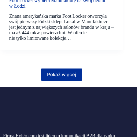
Foot Locker wybiera Manufakturę na swój debiut
w Łodzi
Znana amerykańska marka Foot Locker otworzyła
swój pierwszy łódzki sklep. Lokal w Manufakturze
jest jednym z największych salonów brandu w kraju –
ma aż 444 mkw powierzchni. W ofercie
nie tylko limitowane kolekcje…
Pokaż więcej
Firma Evigo.com jest liderem komunikacji B2B dla rynku